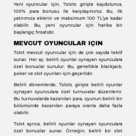
Yeni oyuncular için, 7slots girişte kaydolunca,
100% para bonusu ile karşılaşırsınız. Bu, ilk
yatırımıza eklenir ve maksimum 100 TL’ye kadar
olabilir. Bu, yeni oyuncular için harika bir
başlangıç fırsatıdır.
MEVCUT OYUNCULAR IÇIN
7slot mevcut oyuncular için de çok sayıda teklif
sunar. Her ay, belirli oyunlar oynayan oyunculara
özel bonuslar sunulur. Bu, genellikle blackjack,
poker ve slot oyunları için geçerlidir.
Belirli dönemlerde, 7slots girişte belirli oyunlar
oynayan oyunculara özel turnuvalar düzenlenir.
Bu turnuvalarda kazanılan para, oyunun belirli bir
bölümünde kazanılan paraya oranla daha fazla
olabilir.
7slot ayrıca, belirli oyunlar oynayan oyunculara
özel bonuslar sunar. Örneğin, belirli bir slot