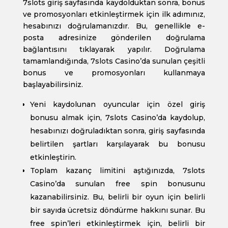
7slots giriş sayfasında kaydolduktan sonra, bonus
ve promosyonları etkinleştirmek için ilk adımınız,
hesabınızı doğrulamanızdır. Bu, genellikle e-
posta adresinize gönderilen doğrulama
bağlantısını tıklayarak yapılır. Doğrulama
tamamlandığında, 7slots Casino’da sunulan çeşitli
bonus ve promosyonları kullanmaya
başlayabilirsiniz.
Yeni kaydolunan oyuncular için özel giriş
bonusu almak için, 7slots Casino’da kaydolup,
hesabınızı doğruladıktan sonra, giriş sayfasında
belirtilen şartları karşılayarak bu bonusu
etkinleştirin.
Toplam kazanç limitini aştığınızda, 7slots
Casino’da sunulan free spin bonusunu
kazanabilirsiniz. Bu, belirli bir oyun için belirli
bir sayıda ücretsiz döndürme hakkını sunar. Bu
free spin’leri etkinleştirmek için, belirli bir