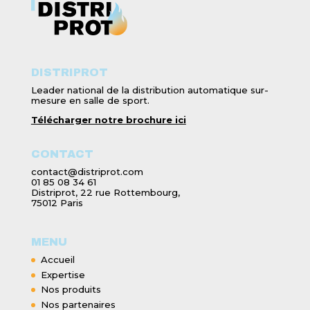
DISTRIPROT
Leader national de la distribution automatique sur-
mesure en salle de sport.
Télécharger notre brochure ici
CONTACT
contact@distriprot.com
01 85 08 34 61
Distriprot, 22 rue Rottembourg,
75012 Paris
MENU
Accueil
Expertise
Nos produits
Nos partenaires