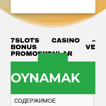
7SLOTS CASINO –
BONUS VE
PROMOSYONLAR
▶️
OYNAMAK
СОДЕРЖИМОЕ