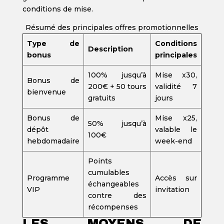
conditions de mise.
Résumé des principales offres promotionnelles
Type de
Conditions
Description
bonus
principales
100% jusqu’à
Mise x30,
Bonus de
200€ + 50 tours
validité 7
bienvenue
gratuits
jours
Bonus de
Mise x25,
50% jusqu’à
dépôt
valable le
100€
hebdomadaire
week-end
Points
cumulables
Programme
Accès sur
échangeables
VIP
invitation
contre des
récompenses
LES MOYENS DE