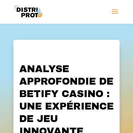
ANALYSE
APPROFONDIE DE
BETIFY CASINO :
UNE EXPÉRIENCE
DE JEU
INNOVANTE