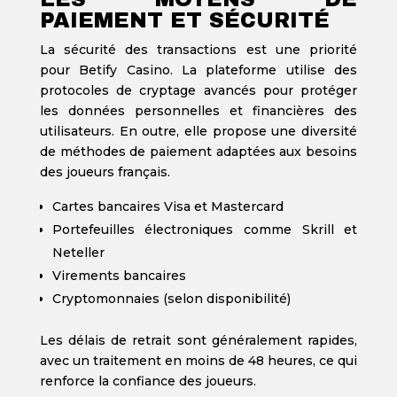
PAIEMENT ET SÉCURITÉ
La sécurité des transactions est une priorité
pour Betify Casino. La plateforme utilise des
protocoles de cryptage avancés pour protéger
les données personnelles et financières des
utilisateurs. En outre, elle propose une diversité
de méthodes de paiement adaptées aux besoins
des joueurs français.
Cartes bancaires Visa et Mastercard
Portefeuilles électroniques comme Skrill et
Neteller
Virements bancaires
Cryptomonnaies (selon disponibilité)
Les délais de retrait sont généralement rapides,
avec un traitement en moins de 48 heures, ce qui
renforce la confiance des joueurs.