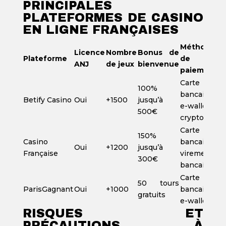
PRINCIPALES
PLATEFORMES DE CASINO
EN LIGNE FRANÇAISES
Méthodes
Licence
Nombre
Bonus de
Plateforme
de
ANJ
de jeux
bienvenue
paiement
Carte
100%
bancaire,
Betify Casino
Oui
+1500
jusqu’à
e-wallets,
500€
crypto
Carte
150%
Casino
bancaire,
Oui
+1200
jusqu’à
Française
virement
300€
bancaire
Carte
50 tours
ParisGagnant
Oui
+1000
bancaire,
gratuits
e-wallets
RISQUES ET
PRÉCAUTIONS À