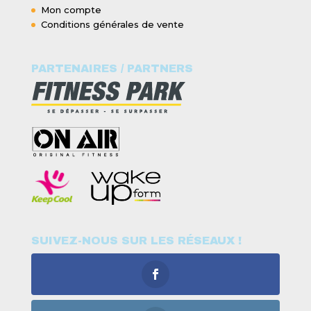
Mon compte
Conditions générales de vente
PARTENAIRES / PARTNERS
SUIVEZ-NOUS SUR LES RÉSEAUX !