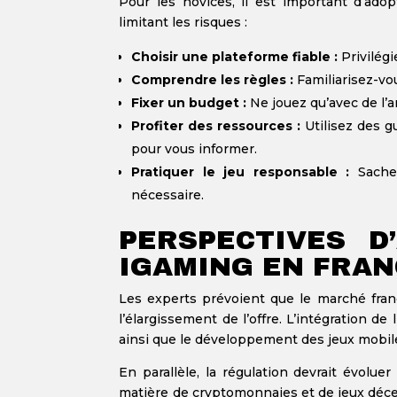
Pour les novices, il est important d’ado
limitant les risques :
Choisir une plateforme fiable :
Privilégi
Comprendre les règles :
Familiarisez-vou
Fixer un budget :
Ne jouez qu’avec de l’
Profiter des ressources :
Utilisez des g
pour vous informer.
Pratiquer le jeu responsable :
Sachez
nécessaire.
PERSPECTIVES D
IGAMING EN FRAN
Les experts prévoient que le marché franç
l’élargissement de l’offre. L’intégration de 
ainsi que le développement des jeux mobile
En parallèle, la régulation devrait évolu
matière de cryptomonnaies et de jeux décen