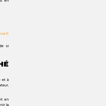
ut en
nce.fr
de si
HÉ
 et à
ateur,
nt en
nir la