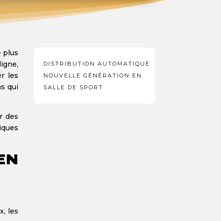
 plus
igne,
DISTRIBUTION AUTOMATIQUE
er les
NOUVELLE GÉNÉRATION EN
s qui
SALLE DE SPORT
r des
tiques
EN
, les