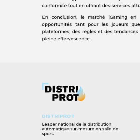
conformité tout en offrant des services attra
En conclusion, le marché iGaming en 
opportunités tant pour les joueurs qu
plateformes, des règles et des tendances 
pleine effervescence.
DISTRIPROT
Leader national de la distribution
automatique sur-mesure en salle de
sport.