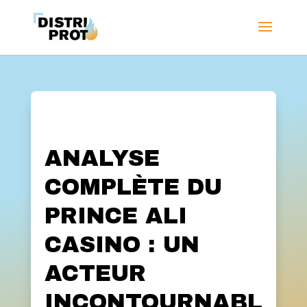
ANALYSE
COMPLÈTE DU
PRINCE ALI
CASINO : UN
ACTEUR
INCONTOURNABL