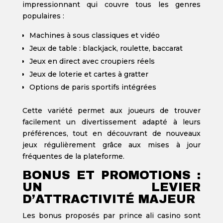
impressionnant qui couvre tous les genres
populaires :
Machines à sous classiques et vidéo
Jeux de table : blackjack, roulette, baccarat
Jeux en direct avec croupiers réels
Jeux de loterie et cartes à gratter
Options de paris sportifs intégrées
Cette variété permet aux joueurs de trouver
facilement un divertissement adapté à leurs
préférences, tout en découvrant de nouveaux
jeux régulièrement grâce aux mises à jour
fréquentes de la plateforme.
BONUS ET PROMOTIONS :
UN LEVIER
D’ATTRACTIVITÉ MAJEUR
Les bonus proposés par prince ali casino sont