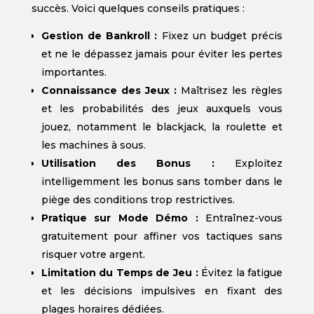
succès. Voici quelques conseils pratiques :
Gestion de Bankroll :
Fixez un budget précis
et ne le dépassez jamais pour éviter les pertes
importantes.
Connaissance des Jeux :
Maîtrisez les règles
et les probabilités des jeux auxquels vous
jouez, notamment le blackjack, la roulette et
les machines à sous.
Utilisation des Bonus :
Exploitez
intelligemment les bonus sans tomber dans le
piège des conditions trop restrictives.
Pratique sur Mode Démo :
Entraînez-vous
gratuitement pour affiner vos tactiques sans
risquer votre argent.
Limitation du Temps de Jeu :
Évitez la fatigue
et les décisions impulsives en fixant des
plages horaires dédiées.