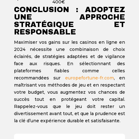
400€
CONCLUSION : ADOPTEZ
UNE APPROCHE
STRATÉGIQUE ET
RESPONSABLE
Maximiser vos gains sur les casinos en ligne en
2024 nécessite une combinaison de choix
éclairés, de stratégies adaptées et de vigilance
face aux risques. En sélectionnant des
plateformes fiables comme celles
recommandées sur
europefortune-fr.com
, en
maîtrisant vos méthodes de jeu et en respectant
votre budget, vous augmentez vos chances de
succès tout en protégeant votre capital.
Rappelez-vous que le jeu doit rester un
divertissement avant tout, et que la prudence est
la clé d’une expérience durable et satisfaisante.