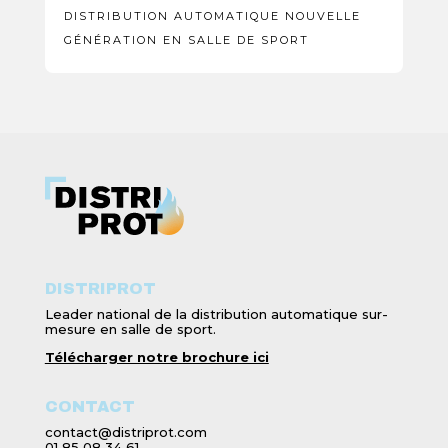
DISTRIBUTION AUTOMATIQUE NOUVELLE
GÉNÉRATION EN SALLE DE SPORT
DISTRIPROT
Leader national de la distribution automatique sur-
mesure en salle de sport.
Télécharger notre brochure ici
CONTACT
contact@distriprot.com
01 85 08 34 61