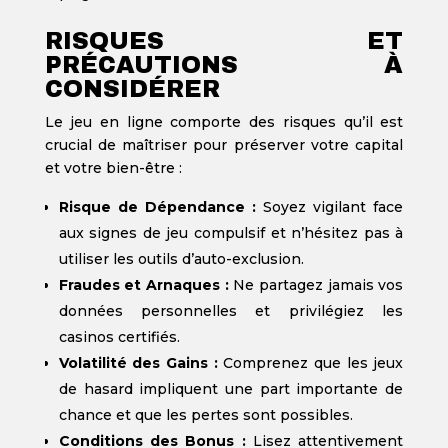
RISQUES ET
PRÉCAUTIONS À
CONSIDÉRER
Le jeu en ligne comporte des risques qu’il est
crucial de maîtriser pour préserver votre capital
et votre bien-être :
Risque de Dépendance :
Soyez vigilant face
aux signes de jeu compulsif et n’hésitez pas à
utiliser les outils d’auto-exclusion.
Fraudes et Arnaques :
Ne partagez jamais vos
données personnelles et privilégiez les
casinos certifiés.
Volatilité des Gains :
Comprenez que les jeux
de hasard impliquent une part importante de
chance et que les pertes sont possibles.
Conditions des Bonus :
Lisez attentivement