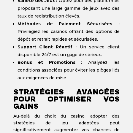
Variété des Jeux :
Optez pour des plateformes
proposant une large gamme de jeux avec des
taux de redistribution élevés.
Méthodes de Paiement Sécurisées :
Privilégiez les casinos offrant des options de
dépôt et retrait rapides et sécurisées.
Support Client Réactif :
Un service client
disponible 24/7 est un gage de sérieux.
Bonus et Promotions :
Analysez les
conditions associées pour éviter les pièges liés
aux exigences de mise.
STRATÉGIES AVANCÉES
POUR OPTIMISER VOS
GAINS
Au-delà du choix du casino, adopter des
stratégies de jeu adaptées peut
significativement augmenter vos chances de