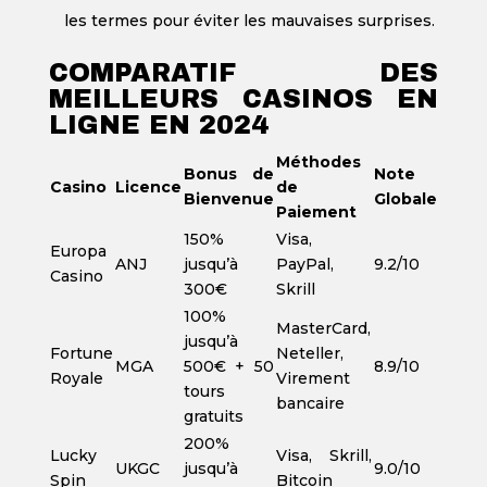
les termes pour éviter les mauvaises surprises.
COMPARATIF DES
MEILLEURS CASINOS EN
LIGNE EN 2024
Méthodes
Bonus de
Note
Casino
Licence
de
Bienvenue
Globale
Paiement
150%
Visa,
Europa
ANJ
jusqu’à
PayPal,
9.2/10
Casino
300€
Skrill
100%
MasterCard,
jusqu’à
Fortune
Neteller,
MGA
500€ + 50
8.9/10
Royale
Virement
tours
bancaire
gratuits
200%
Lucky
Visa, Skrill,
UKGC
jusqu’à
9.0/10
Spin
Bitcoin