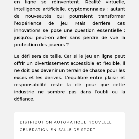
en ligne se réinventent. Réalité virtuelle,
intelligence artificielle, cryptomonnaies : autant
de nouveautés qui pourraient transformer
l’expérience de jeu. Mais derrière ces
innovations se pose une question essentielle :
jusqu’où peut-on aller sans perdre de vue la
protection des joueurs ?
Le défi sera de taille. Car si le jeu en ligne peut
offrir un divertissement accessible et flexible, il
ne doit pas devenir un terrain de chasse pour les
excès et les dérives. L’équilibre entre plaisir et
responsabilité reste la clé pour que cette
industrie ne sombre pas dans l’oubli ou la
défiance.
DISTRIBUTION AUTOMATIQUE NOUVELLE
GÉNÉRATION EN SALLE DE SPORT