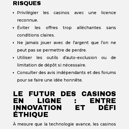
RISQUES
Privilégier les casinos avec une licence
reconnue.
Éviter les offres trop alléchantes sans
conditions claires.
Ne jamais jouer avec de l’argent que l’on ne
peut pas se permettre de perdre.
Utiliser les outils d’auto-exclusion ou de
limitation de dépôt si nécessaire.
Consulter des avis indépendants et des forums
pour se faire une idée honnête.
LE FUTUR DES CASINOS
EN LIGNE : ENTRE
INNOVATION ET DÉFI
ÉTHIQUE
À mesure que la technologie avance, les casinos