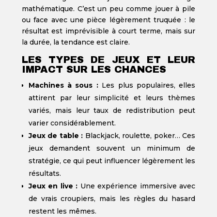
mathématique. C’est un peu comme jouer à pile
ou face avec une pièce légèrement truquée : le
résultat est imprévisible à court terme, mais sur
la durée, la tendance est claire.
LES TYPES DE JEUX ET LEUR
IMPACT SUR LES CHANCES
Machines à sous :
Les plus populaires, elles
attirent par leur simplicité et leurs thèmes
variés, mais leur taux de redistribution peut
varier considérablement.
Jeux de table :
Blackjack, roulette, poker… Ces
jeux demandent souvent un minimum de
stratégie, ce qui peut influencer légèrement les
résultats.
Jeux en live :
Une expérience immersive avec
de vrais croupiers, mais les règles du hasard
restent les mêmes.