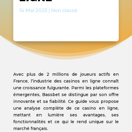
14 Mai 2025
|
Non classé
Avec plus de 2 millions de joueurs actifs en
France, l’industrie des casinos en ligne connaît
une croissance fulgurante. Parmi les plateformes
émergentes, Bassbet se distingue par son offre
innovante et sa fiabilité. Ce guide vous propose
une analyse complète de ce casino en ligne,
mettant en lumière ses avantages, ses
fonctionnalités et ce qui le rend unique sur le
marché français.