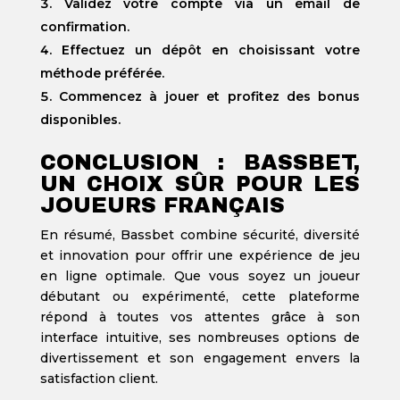
Validez votre compte via un email de
confirmation.
Effectuez un dépôt en choisissant votre
méthode préférée.
Commencez à jouer et profitez des bonus
disponibles.
CONCLUSION : BASSBET,
UN CHOIX SÛR POUR LES
JOUEURS FRANÇAIS
En résumé, Bassbet combine sécurité, diversité
et innovation pour offrir une expérience de jeu
en ligne optimale. Que vous soyez un joueur
débutant ou expérimenté, cette plateforme
répond à toutes vos attentes grâce à son
interface intuitive, ses nombreuses options de
divertissement et son engagement envers la
satisfaction client.