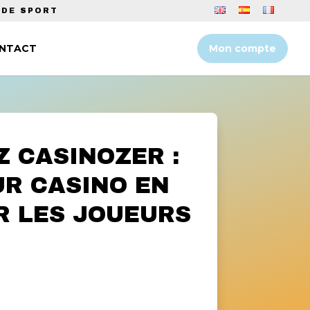
 DE SPORT
Mon compte
NTACT
 CASINOZER :
UR CASINO EN
R LES JOUEURS