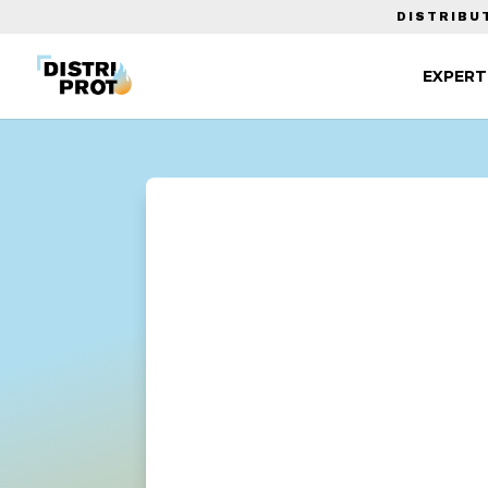
DISTRIBU
EXPERT