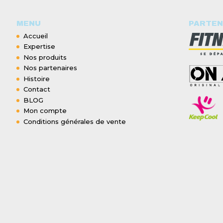
MENU
PARTEN
Accueil
Expertise
Nos produits
Nos partenaires
Histoire
Contact
BLOG
Mon compte
Conditions générales de vente