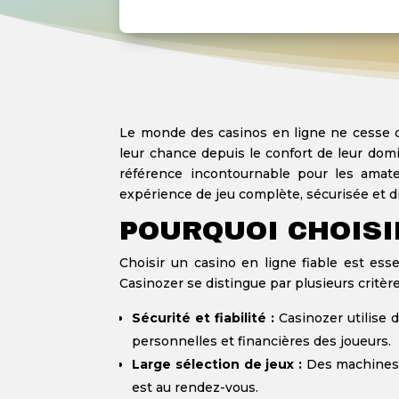
Le monde des casinos en ligne ne cesse de
leur chance depuis le confort de leur domi
référence incontournable pour les amat
expérience de jeu complète, sécurisée et di
POURQUOI CHOISI
Choisir un casino en ligne fiable est ess
Casinozer se distingue par plusieurs critèr
Sécurité et fiabilité :
Casinozer utilise 
personnelles et financières des joueurs.
Large sélection de jeux :
Des machines à 
est au rendez-vous.