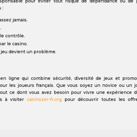
esponsable pour éviter tout risque de dépendance ou de 
 :
assez jamais.
.
le contrôle.
par le casino.
 jeu devient un problème.
en ligne qui combine sécurité, diversité de jeux et promo
 pour les joueurs français. Que vous soyez un novice ou un j
tout ce dont vous avez besoin pour vivre une expérience d
s à visiter
casinozer-fr.org
pour découvrir toutes les offr
.