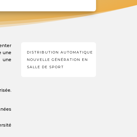
enter
e une
DISTRIBUTION AUTOMATIQUE
e une
NOUVELLE GÉNÉRATION EN
SALLE DE SPORT
isée.
nnées
ersité