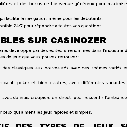
lières et des bonus de bienvenue généreux pour maximise
qui facilite la navigation, même pour les débutants.
nible 24/7 pour répondre à toutes vos questions.
IBLES SUR CASINOZER
arié, développé par des éditeurs renommés dans l’industrie d
pes de jeux que vous pouvez retrouver :
, des classiques aux nouveautés avec des thèmes variés e
accarat, poker et bien d’autres, avec différentes variantes
vec de vrais croupiers en direct, pour ressentir l’ambiance
 ceux qui aiment les jeux rapides et simples.
TIF DES TYPES DE JEUX S