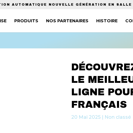
TION AUTOMATIQUE NOUVELLE GÉNÉRATION EN SALLE
ISE
PRODUITS
NOS PARTENAIRES
HISTOIRE
CO
DÉCOUVREZ
LE MEILLE
LIGNE POU
FRANÇAIS
20 Mai 2025
|
Non classé