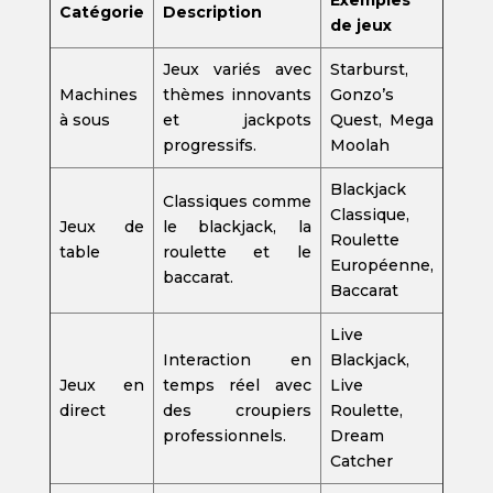
Exemples
Catégorie
Description
de jeux
Jeux variés avec
Starburst,
Machines
thèmes innovants
Gonzo’s
à sous
et jackpots
Quest, Mega
progressifs.
Moolah
Blackjack
Classiques comme
Classique,
Jeux de
le blackjack, la
Roulette
table
roulette et le
Européenne,
baccarat.
Baccarat
Live
Interaction en
Blackjack,
Jeux en
temps réel avec
Live
direct
des croupiers
Roulette,
professionnels.
Dream
Catcher