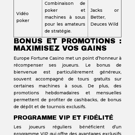
Combinaison de
poker et
Jacks or
Vidéo
machines à sous
Better,
poker
pour les amateurs
Deuces Wild
de stratégie.
BONUS ET PROMOTIONS :
MAXIMISEZ VOS GAINS
Europe Fortune Casino met un point d’honneur à
récompenser ses joueurs. Le bonus de
bienvenue est particulièrement généreux,
souvent accompagné de tours gratuits sur
certaines machines à sous. De plus, des
promotions hebdomadaires et mensuelles
permettent de profiter de cashbacks, de bonus
de dépôt et de tournois exclusifs.
PROGRAMME VIP ET FIDÉLITÉ
Les joueurs réguliers bénéficient d’un
programme VIP qui offre des avantages exclusifs