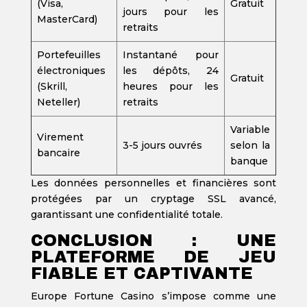
(Visa,
Gratuit
jours pour les
MasterCard)
retraits
Portefeuilles
Instantané pour
électroniques
les dépôts, 24
Gratuit
(Skrill,
heures pour les
Neteller)
retraits
Variable
Virement
3-5 jours ouvrés
selon la
bancaire
banque
Les données personnelles et financières sont
protégées par un cryptage SSL avancé,
garantissant une confidentialité totale.
CONCLUSION : UNE
PLATEFORME DE JEU
FIABLE ET CAPTIVANTE
Europe Fortune Casino s’impose comme une