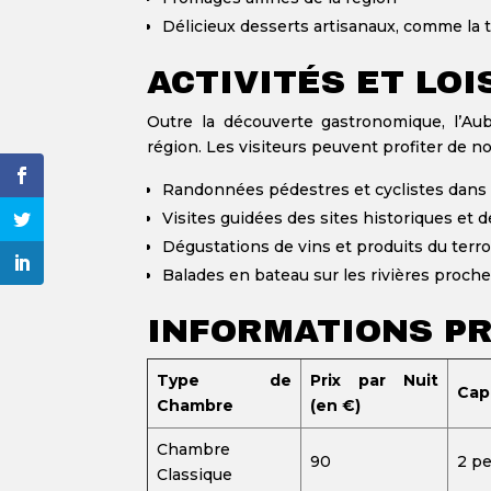
Délicieux desserts artisanaux, comme la t
ACTIVITÉS ET LO
Outre la découverte gastronomique, l’A
région. Les visiteurs peuvent profiter de n
Randonnées pédestres et cyclistes dans
Visites guidées des sites historiques et 
Dégustations de vins et produits du terro
Balades en bateau sur les rivières proch
INFORMATIONS PR
Type de
Prix par Nuit
Cap
Chambre
(en €)
Chambre
90
2 p
Classique