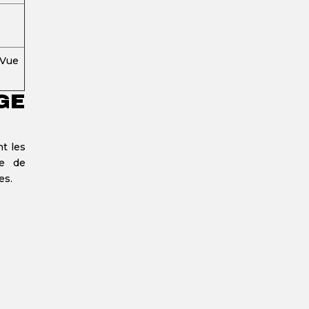
 Vue
GE
nt les
e de
es.