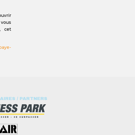
uvrir
 vous
, cet
baye-
AIRES / PARTNERS