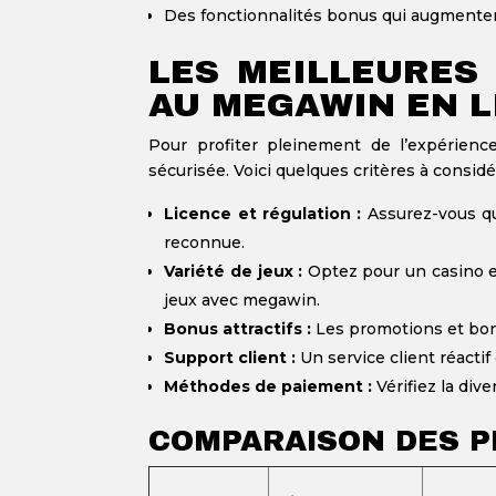
Des fonctionnalités bonus qui augmente
LES MEILLEURES
AU MEGAWIN EN L
Pour profiter pleinement de l’expérience
sécurisée. Voici quelques critères à considé
Licence et régulation :
Assurez-vous que
reconnue.
Variété de jeux :
Optez pour un casino e
jeux avec megawin.
Bonus attractifs :
Les promotions et bon
Support client :
Un service client réactif
Méthodes de paiement :
Vérifiez la dive
COMPARAISON DES P