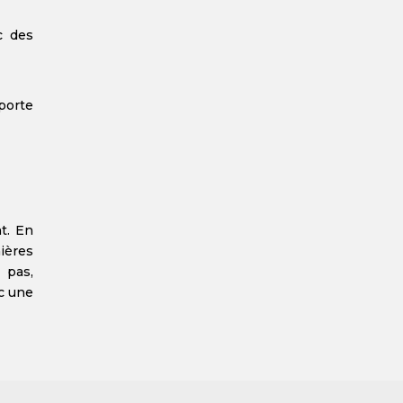
c des
porte
t. En
ières
 pas,
ec une