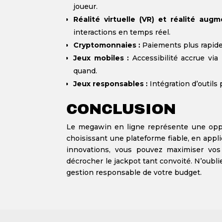
joueur.
Réalité virtuelle (VR) et réalité aug
interactions en temps réel.
Cryptomonnaies :
Paiements plus rapide
Jeux mobiles :
Accessibilité accrue via
quand.
Jeux responsables :
Intégration d’outils 
CONCLUSION
Le megawin en ligne représente une oppor
choisissant une plateforme fiable, en appl
innovations, vous pouvez maximiser vos
décrocher le jackpot tant convoité. N’oubli
gestion responsable de votre budget.