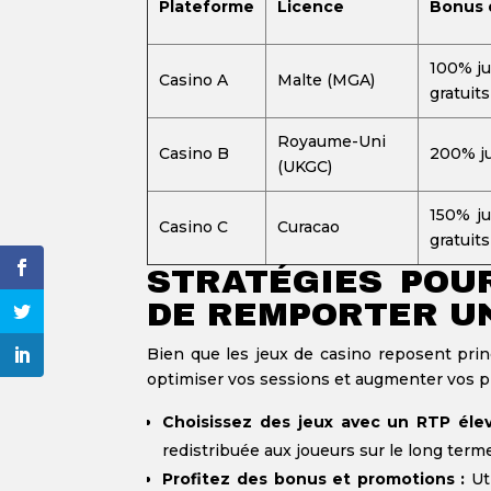
Plateforme
Licence
Bonus 
100% ju
Casino A
Malte (MGA)
gratuits
Royaume-Uni
Casino B
200% j
(UKGC)
150% ju
Casino C
Curacao
gratuits
STRATÉGIES POU
DE REMPORTER U
Bien que les jeux de casino reposent prin
optimiser vos sessions et augmenter vos p
Choisissez des jeux avec un RTP élev
redistribuée aux joueurs sur le long ter
Profitez des bonus et promotions :
Uti