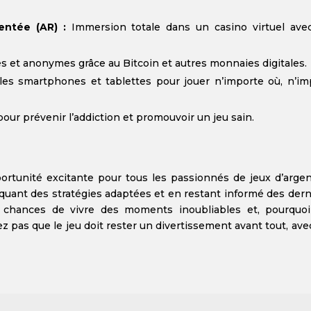
mentée (AR) :
Immersion totale dans un casino virtuel ave
s et anonymes grâce au Bitcoin et autres monnaies digitales.
 les smartphones et tablettes pour jouer n’importe où, n’im
pour prévenir l’addiction et promouvoir un jeu sain.
tunité excitante pour tous les passionnés de jeux d’argen
iquant des stratégies adaptées et en restant informé des dern
 chances de vivre des moments inoubliables et, pourquoi
ez pas que le jeu doit rester un divertissement avant tout, av