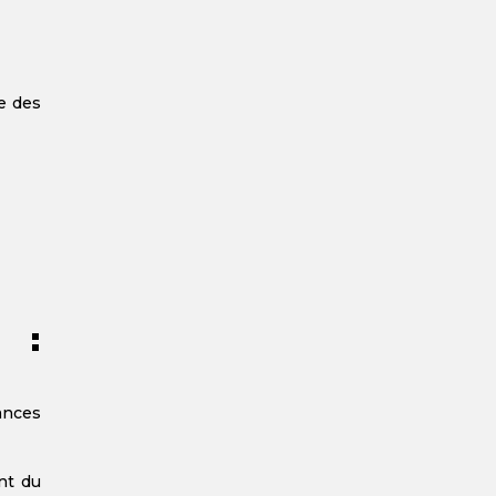
e des
 :
ances
nt du