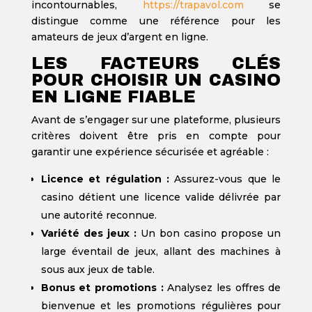
incontournables,
https://trapavol.com
se
distingue comme une référence pour les
amateurs de jeux d’argent en ligne.
LES FACTEURS CLÉS
POUR CHOISIR UN CASINO
EN LIGNE FIABLE
Avant de s’engager sur une plateforme, plusieurs
critères doivent être pris en compte pour
garantir une expérience sécurisée et agréable :
Licence et régulation :
Assurez-vous que le
casino détient une licence valide délivrée par
une autorité reconnue.
Variété des jeux :
Un bon casino propose un
large éventail de jeux, allant des machines à
sous aux jeux de table.
Bonus et promotions :
Analysez les offres de
bienvenue et les promotions régulières pour