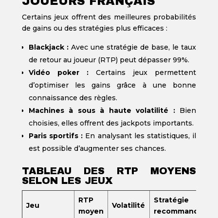
JOUEURS FRANÇAIS
Certains jeux offrent des meilleures probabilités
de gains ou des stratégies plus efficaces :
Blackjack :
Avec une stratégie de base, le taux
de retour au joueur (RTP) peut dépasser 99%.
Vidéo poker :
Certains jeux permettent
d’optimiser les gains grâce à une bonne
connaissance des règles.
Machines à sous à haute volatilité :
Bien
choisies, elles offrent des jackpots importants.
Paris sportifs :
En analysant les statistiques, il
est possible d’augmenter ses chances.
TABLEAU DES RTP MOYENS
SELON LES JEUX
RTP
Stratégie
Jeu
Volatilité
moyen
recommandée