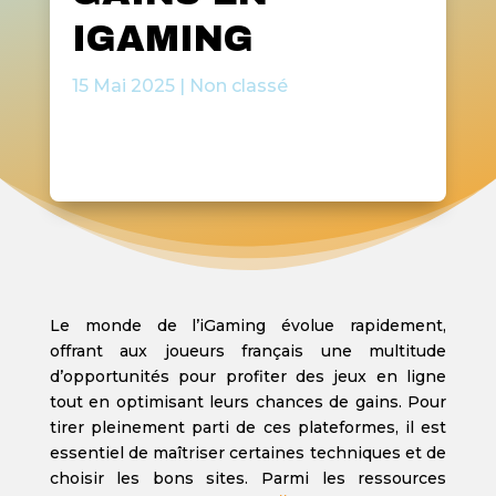
IGAMING
15 Mai 2025
|
Non classé
Le monde de l’iGaming évolue rapidement,
offrant aux joueurs français une multitude
d’opportunités pour profiter des jeux en ligne
tout en optimisant leurs chances de gains. Pour
tirer pleinement parti de ces plateformes, il est
essentiel de maîtriser certaines techniques et de
choisir les bons sites. Parmi les ressources