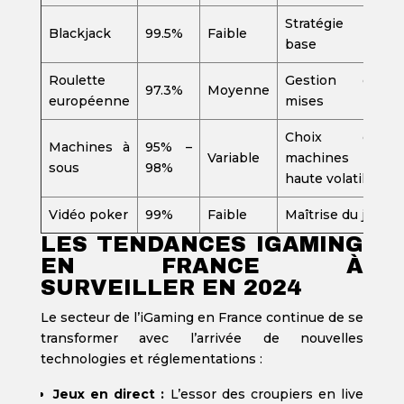
Stratégie de
Blackjack
99.5%
Faible
base
Roulette
Gestion des
97.3%
Moyenne
européenne
mises
Choix des
Machines à
95% –
Variable
machines à
sous
98%
haute volatilité
Vidéo poker
99%
Faible
Maîtrise du jeu
LES TENDANCES IGAMING
EN FRANCE À
SURVEILLER EN 2024
Le secteur de l’iGaming en France continue de se
transformer avec l’arrivée de nouvelles
technologies et réglementations :
Jeux en direct :
L’essor des croupiers en live