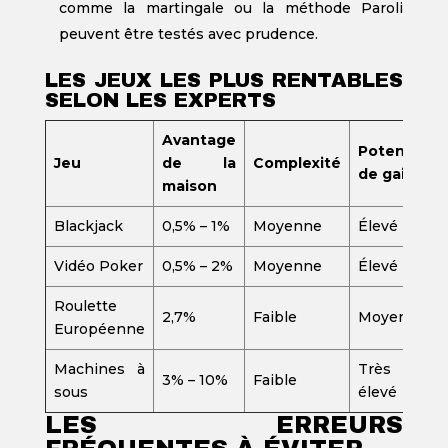
comme la martingale ou la méthode Paroli
peuvent être testés avec prudence.
LES JEUX LES PLUS RENTABLES
SELON LES EXPERTS
Avantage
Potentiel
Jeu
de la
Complexité
de gain
maison
Blackjack
0,5% – 1%
Moyenne
Élevé
Vidéo Poker
0,5% – 2%
Moyenne
Élevé
Roulette
2,7%
Faible
Moyen
Européenne
Machines à
Très
3% – 10%
Faible
sous
élevé
LES ERREURS