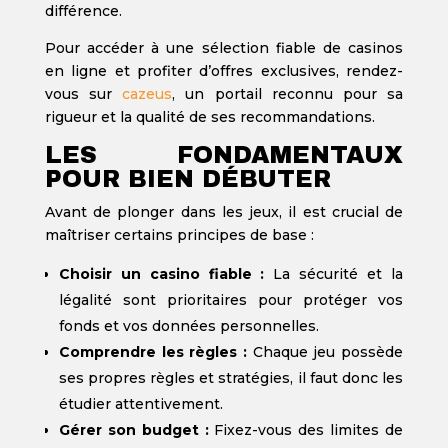
différence.
Pour accéder à une sélection fiable de casinos
en ligne et profiter d’offres exclusives, rendez-
vous sur
cazeus
, un portail reconnu pour sa
rigueur et la qualité de ses recommandations.
LES FONDAMENTAUX
POUR BIEN DÉBUTER
Avant de plonger dans les jeux, il est crucial de
maîtriser certains principes de base :
Choisir un casino fiable :
La sécurité et la
légalité sont prioritaires pour protéger vos
fonds et vos données personnelles.
Comprendre les règles :
Chaque jeu possède
ses propres règles et stratégies, il faut donc les
étudier attentivement.
Gérer son budget :
Fixez-vous des limites de