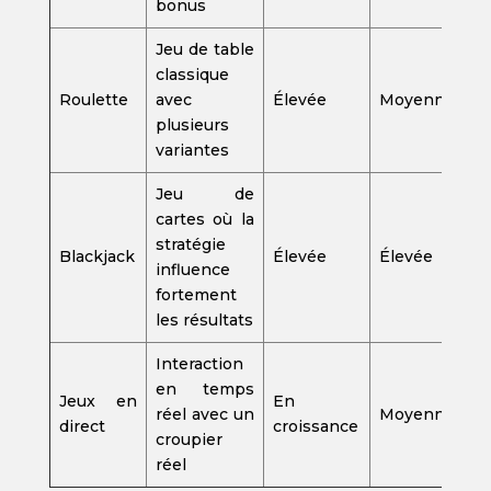
bonus
Jeu de table
classique
Roulette
avec
Élevée
Moyenne
plusieurs
variantes
Jeu de
cartes où la
stratégie
Blackjack
Élevée
Élevée
influence
fortement
les résultats
Interaction
en temps
Jeux en
En
réel avec un
Moyenne
direct
croissance
croupier
réel