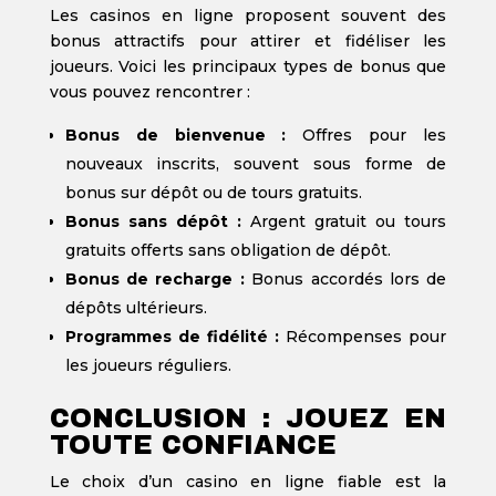
Les casinos en ligne proposent souvent des
bonus attractifs pour attirer et fidéliser les
joueurs. Voici les principaux types de bonus que
vous pouvez rencontrer :
Bonus de bienvenue :
Offres pour les
nouveaux inscrits, souvent sous forme de
bonus sur dépôt ou de tours gratuits.
Bonus sans dépôt :
Argent gratuit ou tours
gratuits offerts sans obligation de dépôt.
Bonus de recharge :
Bonus accordés lors de
dépôts ultérieurs.
Programmes de fidélité :
Récompenses pour
les joueurs réguliers.
CONCLUSION : JOUEZ EN
TOUTE CONFIANCE
Le choix d’un casino en ligne fiable est la