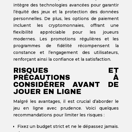
intègre des technologies avancées pour garantir
l’équité des jeux et la protection des données
personnelles. De plus, les options de paiement
incluent les cryptomonnaies, offrant une
flexibilité appréciable pour les joueurs
modernes. Les promotions régulières et les
programmes de fidélité récompensent la
constance et l’engagement des utilisateurs,
renforçant ainsi la confiance et la satisfaction.
RISQUES ET
PRÉCAUTIONS À
CONSIDÉRER AVANT DE
JOUER EN LIGNE
Malgré les avantages, il est crucial d’aborder le
jeu en ligne avec prudence. Voici quelques
recommandations pour limiter les risques :
Fixez un budget strict et ne le dépassez jamais.