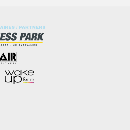
AIRES / PARTNERS