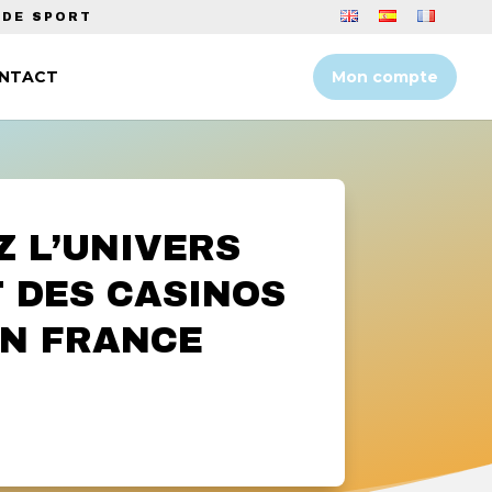
 DE SPORT
Mon compte
NTACT
 L’UNIVERS
 DES CASINOS
EN FRANCE