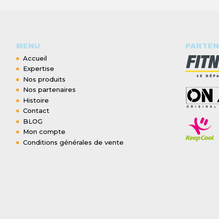
MENU
PARTEN
Accueil
Expertise
Nos produits
Nos partenaires
Histoire
Contact
BLOG
Mon compte
Conditions générales de vente