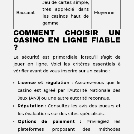
Jeu de cartes simple,
très apprécié dans
Baccarat
Moyenne
les casinos haut de
gamme.
COMMENT CHOISIR UN
CASINO EN LIGNE FIABLE
?
La sécurité est primordiale lorsqu’il s’agit de
jouer en ligne. Voici les critères essentiels à
vérifier avant de vous inscrire sur un casino :
Licence et régulation :
Assurez-vous que le
casino est agréé par l’Autorité Nationale des
Jeux (ANJ) ou une autre autorité reconnue.
Réputation :
Consultez les avis des joueurs et
les évaluations sur des sites spécialisés.
Options de paiement :
Privilégiez les
plateformes proposant des méthodes