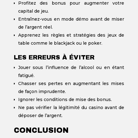
Profitez des bonus pour augmenter votre
capital de jeu.
Entraînez-vous en mode démo avant de miser
de l’argent réel.
Apprenez les règles et stratégies des jeux de
table comme le blackjack ou le poker.
LES ERREURS À ÉVITER
Jouer sous l’influence de l’alcool ou en étant
fatigué.
Chasser ses pertes en augmentant les mises
de façon imprudente.
Ignorer les conditions de mise des bonus.
Ne pas vérifier la légitimité du casino avant de
déposer de l’argent.
CONCLUSION