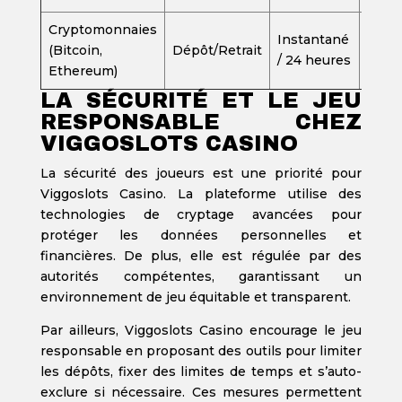
Cryptomonnaies
Instantané
(Bitcoin,
Dépôt/Retrait
Varia
/ 24 heures
Ethereum)
LA SÉCURITÉ ET LE JEU
RESPONSABLE CHEZ
VIGGOSLOTS CASINO
La sécurité des joueurs est une priorité pour
Viggoslots Casino. La plateforme utilise des
technologies de cryptage avancées pour
protéger les données personnelles et
financières. De plus, elle est régulée par des
autorités compétentes, garantissant un
environnement de jeu équitable et transparent.
Par ailleurs, Viggoslots Casino encourage le jeu
responsable en proposant des outils pour limiter
les dépôts, fixer des limites de temps et s’auto-
exclure si nécessaire. Ces mesures permettent