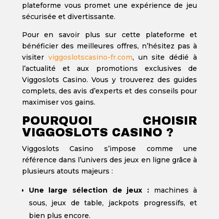
plateforme vous promet une expérience de jeu
sécurisée et divertissante.
Pour en savoir plus sur cette plateforme et
bénéficier des meilleures offres, n’hésitez pas à
visiter
viggoslotscasino-fr.com
, un site dédié à
l’actualité et aux promotions exclusives de
Viggoslots Casino. Vous y trouverez des guides
complets, des avis d’experts et des conseils pour
maximiser vos gains.
POURQUOI CHOISIR
VIGGOSLOTS CASINO ?
Viggoslots Casino s’impose comme une
référence dans l’univers des jeux en ligne grâce à
plusieurs atouts majeurs :
Une large sélection de jeux :
machines à
sous, jeux de table, jackpots progressifs, et
bien plus encore.