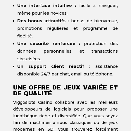
Une interface intuitive :
facile à naviguer,
même pour les novices.
Des bonus attractifs :
bonus de bienvenue,
promotions régulières et programme de
fidélité.
Une sécurité renforcée :
protection des
données personnelles et transactions
sécurisées.
Un support client réactif :
assistance
disponible 24/7 par chat, email ou téléphone.
UNE OFFRE DE JEUX VARIÉE ET
DE QUALITÉ
Viggoslots Casino collabore avec les meilleurs
développeurs de logiciels pour proposer une
ludothèque riche et diversifiée. Que vous soyez
fan de machines à sous classiques ou de jeux
modernes en 3D, vous trouverez forcément