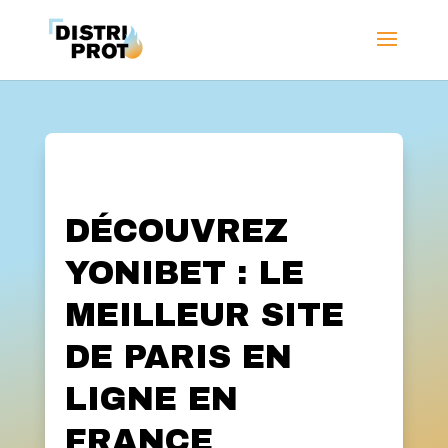
DÉCOUVREZ
YONIBET : LE
MEILLEUR SITE
DE PARIS EN
LIGNE EN
FRANCE