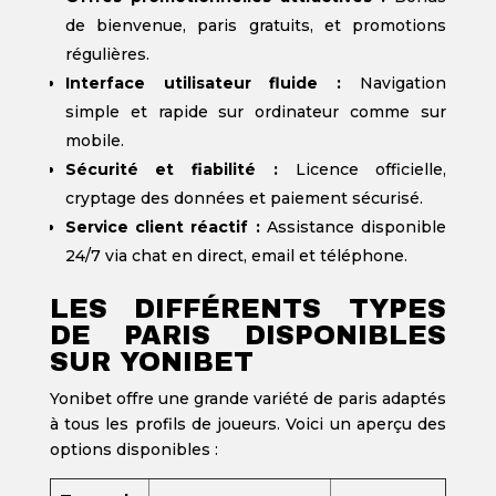
de bienvenue, paris gratuits, et promotions
régulières.
Interface utilisateur fluide :
Navigation
simple et rapide sur ordinateur comme sur
mobile.
Sécurité et fiabilité :
Licence officielle,
cryptage des données et paiement sécurisé.
Service client réactif :
Assistance disponible
24/7 via chat en direct, email et téléphone.
LES DIFFÉRENTS TYPES
DE PARIS DISPONIBLES
SUR YONIBET
Yonibet offre une grande variété de paris adaptés
à tous les profils de joueurs. Voici un aperçu des
options disponibles :