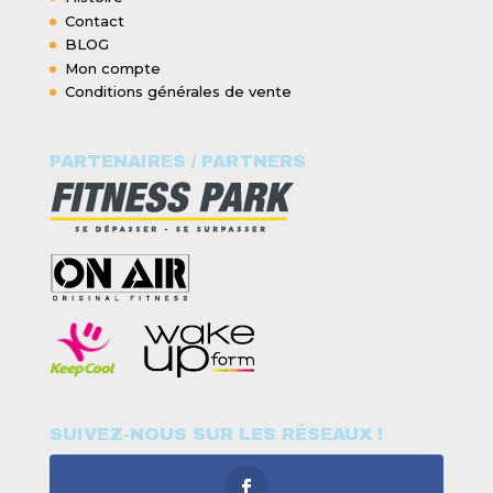
Contact
BLOG
Mon compte
Conditions générales de vente
PARTENAIRES / PARTNERS
SUIVEZ-NOUS SUR LES RÉSEAUX !