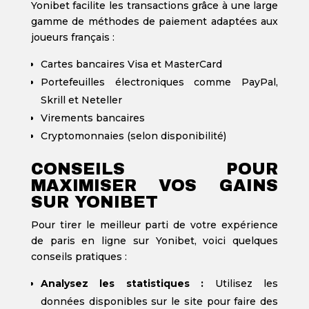
Yonibet facilite les transactions grâce à une large
gamme de méthodes de paiement adaptées aux
joueurs français :
Cartes bancaires Visa et MasterCard
Portefeuilles électroniques comme PayPal,
Skrill et Neteller
Virements bancaires
Cryptomonnaies (selon disponibilité)
CONSEILS POUR
MAXIMISER VOS GAINS
SUR YONIBET
Pour tirer le meilleur parti de votre expérience
de paris en ligne sur Yonibet, voici quelques
conseils pratiques :
Analysez les statistiques :
Utilisez les
données disponibles sur le site pour faire des