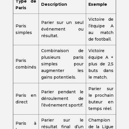
Type de
Description
Exemple
Paris
Victoire de
Parier sur un seul
Paris
l’équipe A
événement ou
simples
au match
résultat.
de football.
Combinaison de
Victoire
plusieurs paris
équipe A +
Paris
simples pour
plus de 2,5
combinés
augmenter les
buts dans
gains potentiels.
le match.
Parier sur
Parier pendant le
Paris en
le prochain
déroulement de
direct
buteur en
l’événement sportif.
temps réel.
Parier sur le
Champion
Paris à
résultat final d’un
de la Ligue