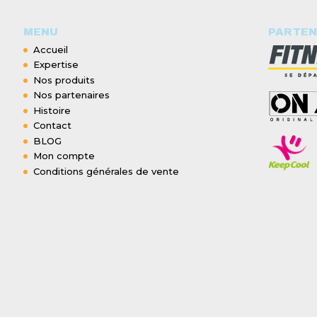
MENU
PARTEN
Accueil
Expertise
Nos produits
Nos partenaires
Histoire
Contact
BLOG
Mon compte
Conditions générales de vente