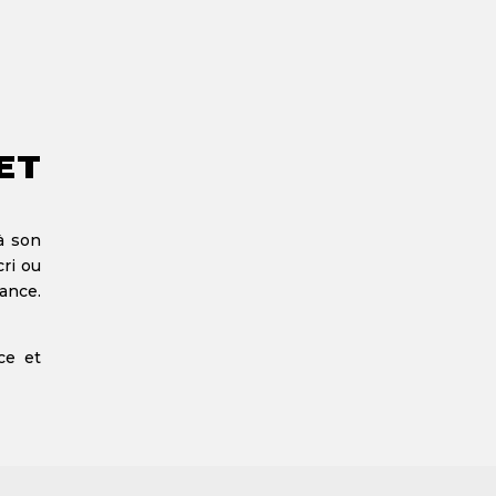
ET
à son
cri ou
hance.
ce et