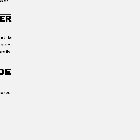
oker
ER
et la
nnées
eils,
DE
ères.