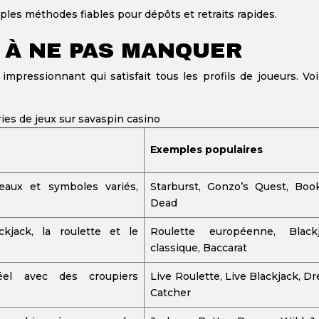
ples méthodes fiables pour dépôts et retraits rapides.
 À NE PAS MANQUER
mpressionnant qui satisfait tous les profils de joueurs. Voi
ies de jeux sur savaspin casino
Exemples populaires
eaux et symboles variés,
Starburst, Gonzo’s Quest, Boo
Dead
kjack, la roulette et le
Roulette européenne, Black
classique, Baccarat
éel avec des croupiers
Live Roulette, Live Blackjack, D
Catcher