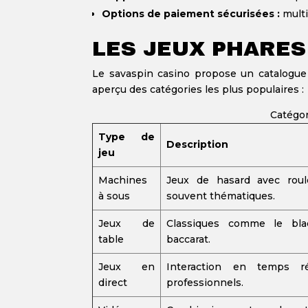
Options de paiement sécurisées :
multi
LES JEUX PHARES
Le savaspin casino propose un catalogue i
aperçu des catégories les plus populaires :
Catégor
Type de
Description
jeu
Machines
Jeux de hasard avec roul
à sous
souvent thématiques.
Jeux de
Classiques comme le blac
table
baccarat.
Jeux en
Interaction en temps r
direct
professionnels.