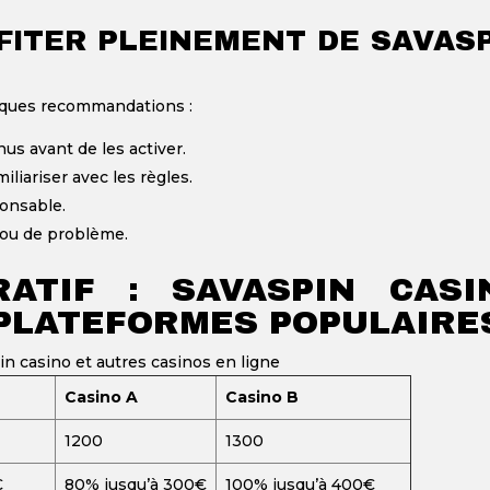
FITER PLEINEMENT DE SAVAS
elques recommandations :
us avant de les activer.
liariser avec les règles.
onsable.
e ou de problème.
ATIF : SAVASPIN CASI
 PLATEFORMES POPULAIRE
n casino et autres casinos en ligne
Casino A
Casino B
1200
1300
€
80% jusqu’à 300€
100% jusqu’à 400€