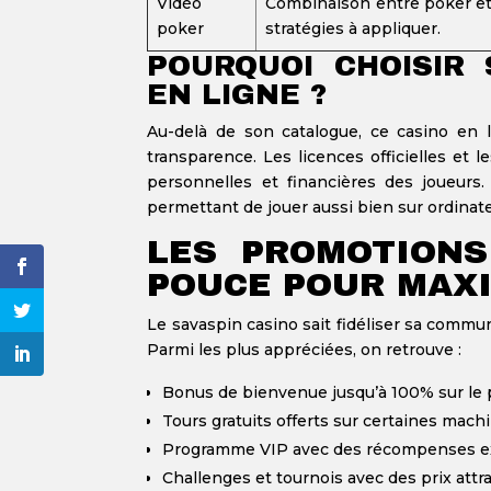
Vidéo
Combinaison entre poker et
poker
stratégies à appliquer.
POURQUOI CHOISIR
EN LIGNE ?
Au-delà de son catalogue, ce casino en 
transparence. Les licences officielles et 
personnelles et financières des joueurs.
permettant de jouer aussi bien sur ordinat
LES PROMOTIONS
POUCE POUR MAXI
Le savaspin casino sait fidéliser sa commu
Parmi les plus appréciées, on retrouve :
Bonus de bienvenue jusqu’à 100% sur le 
Tours gratuits offerts sur certaines mach
Programme VIP avec des récompenses ex
Challenges et tournois avec des prix attra