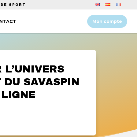
 DE SPORT
Mon compte
NTACT
 L’UNIVERS
 DU SAVASPIN
 LIGNE