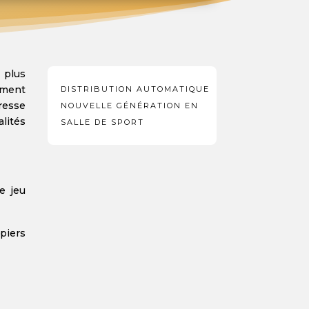
 plus
ement
DISTRIBUTION AUTOMATIQUE
dresse
NOUVELLE GÉNÉRATION EN
lités
SALLE DE SPORT
e jeu
upiers