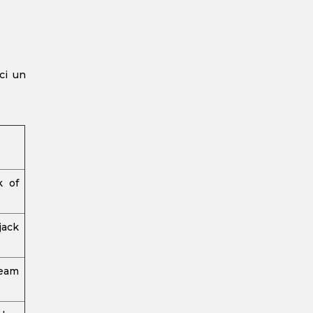
ci un
k of
jack
ream