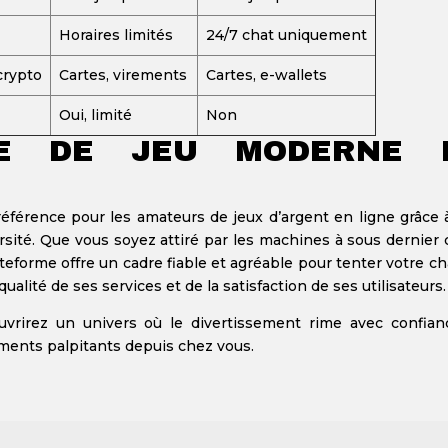
Horaires limités
24/7 chat uniquement
 crypto
Cartes, virements
Cartes, e-wallets
Oui, limité
Non
CE DE JEU MODERNE 
férence pour les amateurs de jeux d’argent en ligne grâce 
ersité. Que vous soyez attiré par les machines à sous dernier 
lateforme offre un cadre fiable et agréable pour tenter votre c
alité de ses services et de la satisfaction de ses utilisateurs.
uvrirez un univers où le divertissement rime avec confian
oments palpitants depuis chez vous.