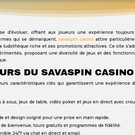
 d’évoluer, offrant aux joueurs une expérience toujours
formes qui se démarquent,
savaspin casino
attire particulièr
 sa ludothèque riche et ses promotions attractives. Ce site s’a
érimentés, proposant une diversité de jeux et des fonctionna
ue.
URS DU SAVASPIN CASINO
eurs caractéristiques clés qui garantissent une expérience d
à sous, jeux de table, vidéo poker et jeux en direct avec cro
de et design soigné pour une prise en main rapide.
 de bienvenue, tours gratuits et programmes de fidélité.
ible 24/7 via chat en direct et email.