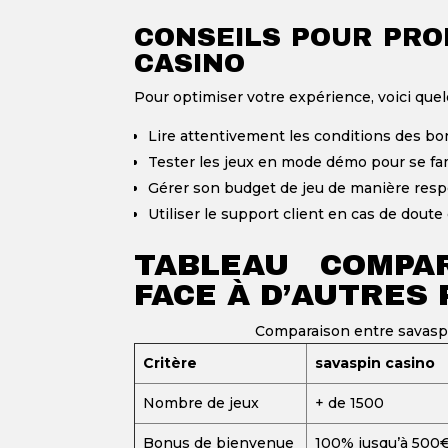
CONSEILS POUR PRO
CASINO
Pour optimiser votre expérience, voici qu
Lire attentivement les conditions des bon
Tester les jeux en mode démo pour se fami
Gérer son budget de jeu de manière resp
Utiliser le support client en cas de dout
TABLEAU COMPAR
FACE À D’AUTRES
Comparaison entre savaspi
Critère
savaspin casino
Nombre de jeux
+ de 1500
Bonus de bienvenue
100% jusqu’à 500