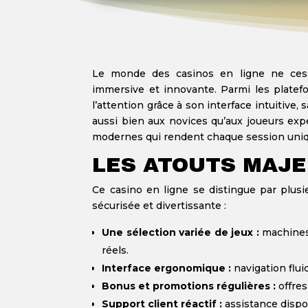
Le monde des casinos en ligne ne cesse
immersive et innovante. Parmi les plate
l’attention grâce à son interface intuitive,
aussi bien aux novices qu’aux joueurs exp
modernes qui rendent chaque session uniq
LES ATOUTS MAJE
Ce casino en ligne se distingue par plusi
sécurisée et divertissante :
Une sélection variée de jeux :
machines 
réels.
Interface ergonomique :
navigation flui
Bonus et promotions régulières :
offres
Support client réactif :
assistance dispon