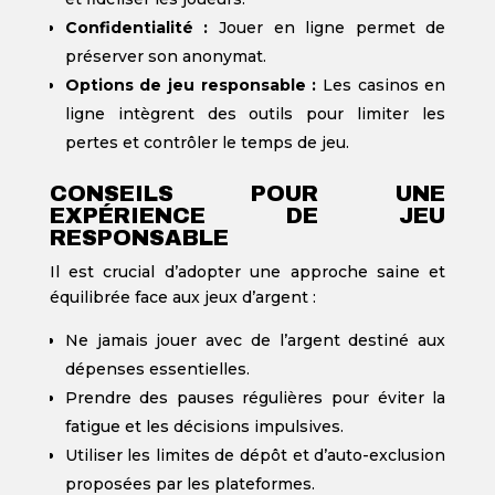
Confidentialité :
Jouer en ligne permet de
préserver son anonymat.
Options de jeu responsable :
Les casinos en
ligne intègrent des outils pour limiter les
pertes et contrôler le temps de jeu.
CONSEILS POUR UNE
EXPÉRIENCE DE JEU
RESPONSABLE
Il est crucial d’adopter une approche saine et
équilibrée face aux jeux d’argent :
Ne jamais jouer avec de l’argent destiné aux
dépenses essentielles.
Prendre des pauses régulières pour éviter la
fatigue et les décisions impulsives.
Utiliser les limites de dépôt et d’auto-exclusion
proposées par les plateformes.