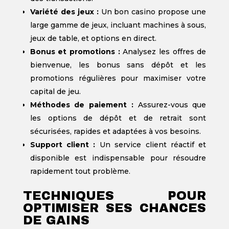
Variété des jeux :
Un bon casino propose une
large gamme de jeux, incluant machines à sous,
jeux de table, et options en direct.
Bonus et promotions :
Analysez les offres de
bienvenue, les bonus sans dépôt et les
promotions régulières pour maximiser votre
capital de jeu.
Méthodes de paiement :
Assurez-vous que
les options de dépôt et de retrait sont
sécurisées, rapides et adaptées à vos besoins.
Support client :
Un service client réactif et
disponible est indispensable pour résoudre
rapidement tout problème.
TECHNIQUES POUR
OPTIMISER SES CHANCES
DE GAINS