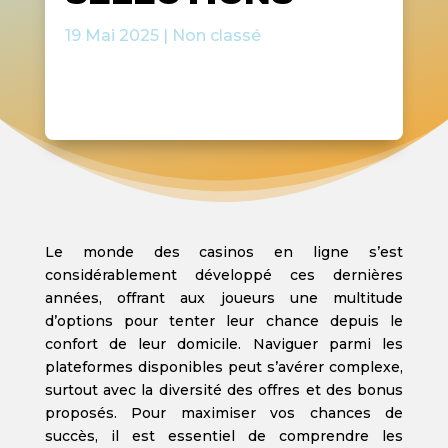
19 Mai 2025
|
Non classé
Le monde des casinos en ligne s’est
considérablement développé ces dernières
années, offrant aux joueurs une multitude
d’options pour tenter leur chance depuis le
confort de leur domicile. Naviguer parmi les
plateformes disponibles peut s’avérer complexe,
surtout avec la diversité des offres et des bonus
proposés. Pour maximiser vos chances de
succès, il est essentiel de comprendre les