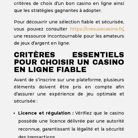
critères de choix d’un bon casino en ligne ainsi
que les stratégies gagnantes à adopter.
Pour découvrir une sélection fiable et sécurisée,
vous pouvez consulter
https://cresusecasino.fr/
,
une ressource incontournable pour les amateurs
de jeux d’argent en ligne.
CRITÈRES ESSENTIELS
POUR CHOISIR UN CASINO
EN LIGNE FIABLE
Avant de s’inscrire sur une plateforme, plusieurs
éléments doivent être pris en compte afin
d’assurer une expérience de jeu optimale et
sécurisée :
Licence et régulation :
Vérifiez que le casino
possède une licence délivrée par une autorité
reconnue, garantissant la légalité et la sécurité
des transactions.