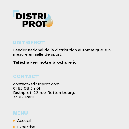
DISTRIPROT
Leader national de la distribution automatique sur-
mesure en salle de sport.
Télécharger notre brochure ici
CONTACT
contact@distriprot.com
01 85 08 34 61
Distriprot, 22 rue Rottembourg,
75012 Paris
MENU
Accueil
Expertise