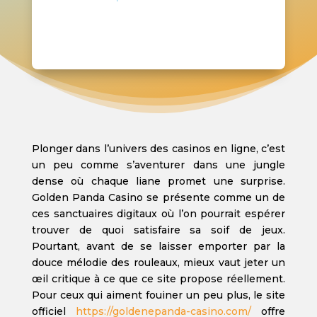
Plonger dans l’univers des casinos en ligne, c’est
un peu comme s’aventurer dans une jungle
dense où chaque liane promet une surprise.
Golden Panda Casino se présente comme un de
ces sanctuaires digitaux où l’on pourrait espérer
trouver de quoi satisfaire sa soif de jeux.
Pourtant, avant de se laisser emporter par la
douce mélodie des rouleaux, mieux vaut jeter un
œil critique à ce que ce site propose réellement.
Pour ceux qui aiment fouiner un peu plus, le site
officiel
https://goldenepanda-casino.com/
offre