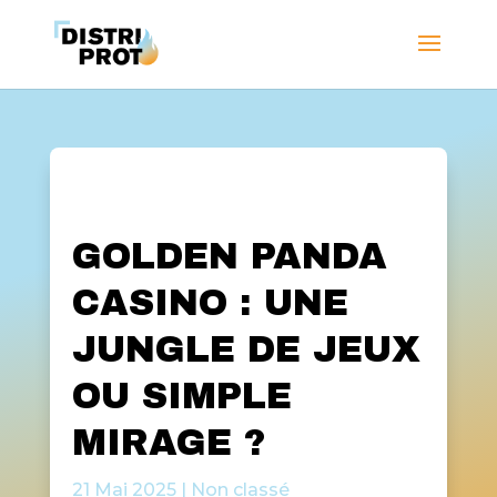
GOLDEN PANDA
CASINO : UNE
JUNGLE DE JEUX
OU SIMPLE
MIRAGE ?
21 Mai 2025
|
Non classé