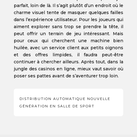
parfait, loin de là. Il s’agit plutôt d’un endroit où le
charme visuel tente de masquer quelques failles
dans l’expérience utilisateur. Pour les joueurs qui
aiment explorer sans trop se prendre la tête, il
peut offrir un terrain de jeu intéressant. Mais
pour ceux qui cherchent une machine bien
huilée, avec un service client aux petits oignons
et des offres limpides, il faudra peut-être
continuer à chercher ailleurs. Après tout, dans la
jungle des casinos en ligne, mieux vaut savoir où
poser ses pattes avant de s’aventurer trop loin.
DISTRIBUTION AUTOMATIQUE NOUVELLE
GÉNÉRATION EN SALLE DE SPORT