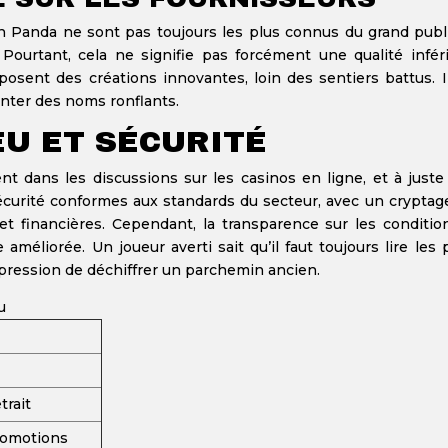
n Panda ne sont pas toujours les plus connus du grand publi
Pourtant, cela ne signifie pas forcément une qualité inféri
osent des créations innovantes, loin des sentiers battus. Il
enter des noms ronflants.
EU ET SÉCURITÉ
nt dans les discussions sur les casinos en ligne, et à juste 
écurité conformes aux standards du secteur, avec un cryptag
t financières. Cependant, la transparence sur les conditio
améliorée. Un joueur averti sait qu’il faut toujours lire les 
mpression de déchiffrer un parchemin ancien.
u
trait
promotions