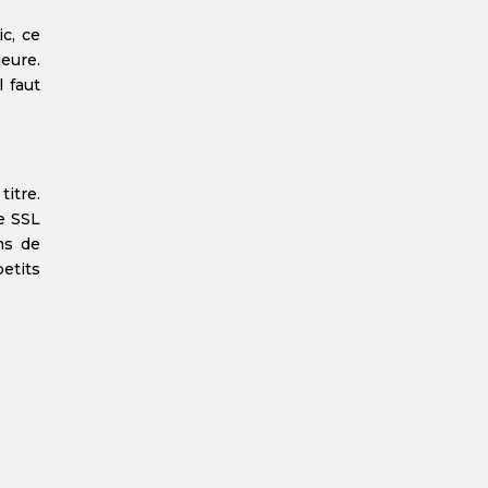
c, ce
eure.
 faut
titre.
e SSL
ns de
petits