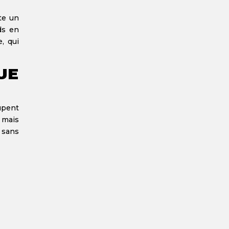
te un
ds en
, qui
UE
upent
 mais
 sans