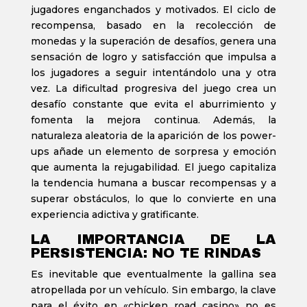
jugadores enganchados y motivados. El ciclo de
recompensa, basado en la recolección de
monedas y la superación de desafíos, genera una
sensación de logro y satisfacción que impulsa a
los jugadores a seguir intentándolo una y otra
vez. La dificultad progresiva del juego crea un
desafío constante que evita el aburrimiento y
fomenta la mejora continua. Además, la
naturaleza aleatoria de la aparición de los power-
ups añade un elemento de sorpresa y emoción
que aumenta la rejugabilidad. El juego capitaliza
la tendencia humana a buscar recompensas y a
superar obstáculos, lo que lo convierte en una
experiencia adictiva y gratificante.
LA IMPORTANCIA DE LA
PERSISTENCIA: NO TE RINDAS
Es inevitable que eventualmente la gallina sea
atropellada por un vehículo. Sin embargo, la clave
para el éxito en «chicken road casino» no es