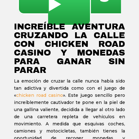
▶️
INCREÍBLE AVENTURA
CRUZANDO LA CALLE
CON CHICKEN ROAD
CASINO Y MONEDAS
PARA GANAR SIN
PARAR
La emoción de cruzar la calle nunca había sido
tan adictiva y divertida como con el juego de
«
chicken road casino
». Este juego sencillo pero
increíblemente cautivador te pone en la piel de
una gallina valiente, decidida a llegar al otro lado
de una carretera repleta de vehículos en
movimiento. A medida que esquivas coches,
camiones y motocicletas, también tienes la
oportunidad de recoger monedas y