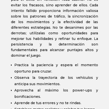
evitar los fracasos, sino aprender de ellos. Cada
intento fallido proporciona información valiosa
sobre los patrones de tráfico, la sincronización
de los movimientos y la efectividad de las
diferentes estrategias. No te desanimes por las
derrotas; utilízalas como oportunidades para
mejorar tus habilidades y refinar tu enfoque. La
persistencia y la determinación son
fundamentales para alcanzar puntajes altos y
dominar el juego.
Practica la paciencia y espera el momento
oportuno para cruzar.
Observa la trayectoria de los vehículos y
anticipa sus movimientos.
Aprovecha al máximo los power-ups y
bonificaciones.
Aprende de tus errores y no te rindas.