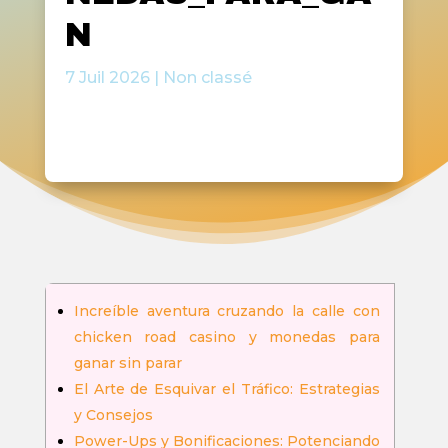
N
7 Juil 2026
|
Non classé
Increíble aventura cruzando la calle con
chicken road casino y monedas para
ganar sin parar
El Arte de Esquivar el Tráfico: Estrategias
y Consejos
Power-Ups y Bonificaciones: Potenciando