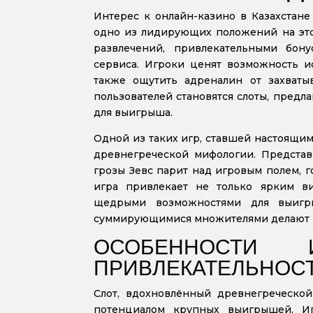
Интерес к онлайн-казино в Казахстан
одно из лидирующих положений на это
развлечений, привлекательными бо
сервиса. Игроки ценят возможность ис
также ощутить адреналин от захват
пользователей становятся слоты, пред
для выигрыша.
Одной из таких игр, ставшей настоящим 
древнегреческой мифологии. Представ
грозы Зевс парит над игровым полем, 
игра привлекает не только ярким 
щедрыми возможностями для выигр
суммирующимися множителями делают и
ОСОБЕННОСТИ 
ПРИВЛЕКАТЕЛЬНОС
Слот, вдохновлённый древнегреческой
потенциалом крупных выигрышей. Иг