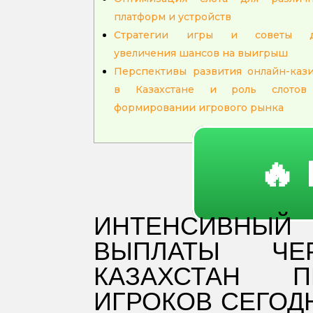
платформ и устройств
Стратегии игры и советы д
увеличения шансов на выигрыш
Перспективы развития онлайн-каз
в Казахстане и роль слотов
формировании игрового рынка
🔥
ИНТЕНСИВНЫ
ВЫПЛАТЫ ЧЕ
КАЗАХСТАН 
ИГРОКОВ СЕГОД