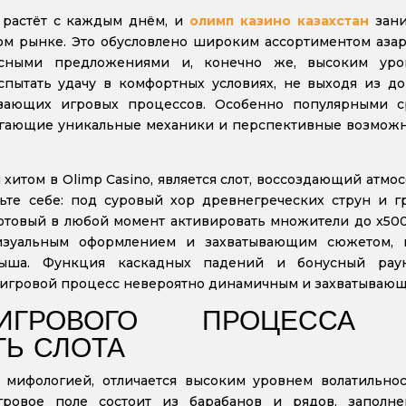
е растёт с каждым днём, и
олимп казино казахстан
зани
м рынке. Это обусловлено широким ассортиментом аза
нусными предложениями и, конечно же, высоким уро
пытать удачу в комфортных условиях, не выходя из до
ывающих игровых процессов. Особенно популярными с
лагающие уникальные механики и перспективные возмож
хитом в Olimp Casino, является слот, воссоздающий атмо
ьте себе: под суровый хор древнегреческих струн и г
готовый в любой момент активировать множители до x500
визуальным оформлением и захватывающим сюжетом, 
ыша. Функция каскадных падений и бонусный рау
гровой процесс невероятно динамичным и захватывающ
ИГРОВОГО ПРОЦЕССА
ТЬ СЛОТА
 мифологией, отличается высоким уровнем волатильно
ровое поле состоит из барабанов и рядов, заполне