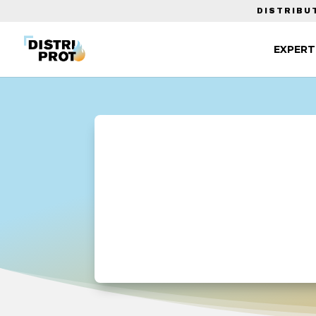
DISTRIBU
EXPERT