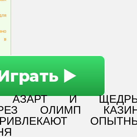
ля
ино
 в
 Играть ▶️
Й АЗАРТ И ЩЕДР
РЕЗ ОЛИМП КАЗИ
ПРИВЛЕКАЮТ ОПЫТН
НЯ