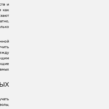
ств и
я как
езают
атно,
олько
ённой
чить
ежду
ующим
яющие
самых
НЫХ
учать
олы,