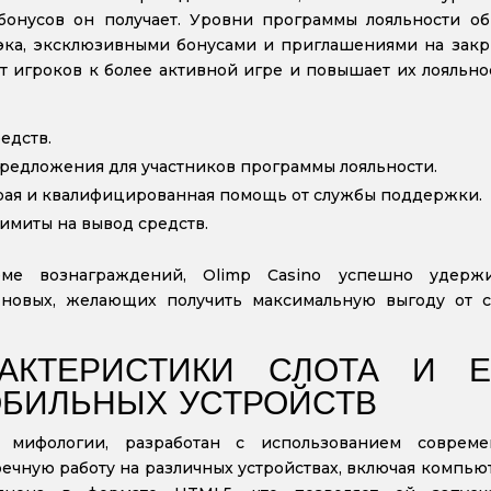
бонусов он получает. Уровни программы лояльности о
эка, эксклюзивными бонусами и приглашениями на зак
т игроков к более активной игре и повышает их лояльно
едств.
редложения для участников программы лояльности.
рая и квалифицированная помощь от службы поддержки.
имиты на вывод средств.
еме вознаграждений, Olimp Casino успешно удержи
новых, желающих получить максимальную выгоду от 
РАКТЕРИСТИКИ СЛОТА И Е
ОБИЛЬНЫХ УСТРОЙСТВ
й мифологии, разработан с использованием совреме
речную работу на различных устройствах, включая компью