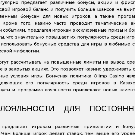
гулярно предлагает различные бонусы, акции и фрис
свой игровой баланс и получить больше шансов на выи
твенным бонусам для новых игроков, а также програ
. Кроме того, казино часто проводит тематические а
 событиям, предлагая игрокам эксклюзивные призы и бо
ы, что значительно повышает их популярность среди игр
использовать бонусные средства для игры в любимые с
еской мифологии.
огут рассчитывать на повышенные лимиты на вывод сре
 в закрытых акциях. Это позволяет казино удерживать 
ые условия игры. Бонусная политика Olimp Casino явл
еляющих его популярность среди игроков в Казахст
нусы и программа лояльности привлекают новых клиен
ЛОЯЛЬНОСТИ ДЛЯ ПОСТОЯНН
o предлагает игрокам различные привилегии и бону
. Чем больше игрок делает ставок, тем выше его уров