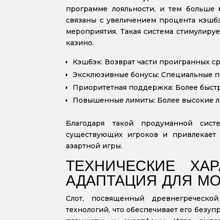
программе лояльности, и тем больше 
связаны с увеличением процента кэшб
мероприятия. Такая система стимулируе
казино.
Кэшбэк: Возврат части проигранных ср
Эксклюзивные бонусы: Специальные п
Приоритетная поддержка: Более быст
Повышенные лимиты: Более высокие л
Благодаря такой продуманной сист
существующих игроков и привлекает 
азартной игры.
ТЕХНИЧЕСКИЕ ХА
АДАПТАЦИЯ ДЛЯ М
Слот, посвященный древнегреческо
технологий, что обеспечивает его безуп