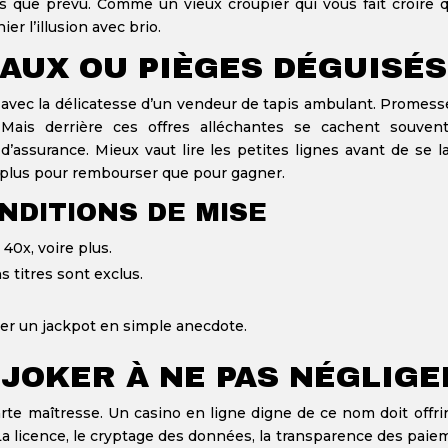
 que prévu. Comme un vieux croupier qui vous fait croire q
er l’illusion avec brio.
EAUX OU PIÈGES DÉGUISÉS
t avec la délicatesse d’un vendeur de tapis ambulant. Promess
… Mais derrière ces offres alléchantes se cachent souven
’assurance. Mieux vaut lire les petites lignes avant de se la
r plus pour rembourser que pour gagner.
NDITIONS DE MISE
40x, voire plus.
ns titres sont exclus.
mer un jackpot en simple anecdote.
 JOKER À NE PAS NÉGLIGE
arte maîtresse. Un casino en ligne digne de ce nom doit offri
 La licence, le cryptage des données, la transparence des pai