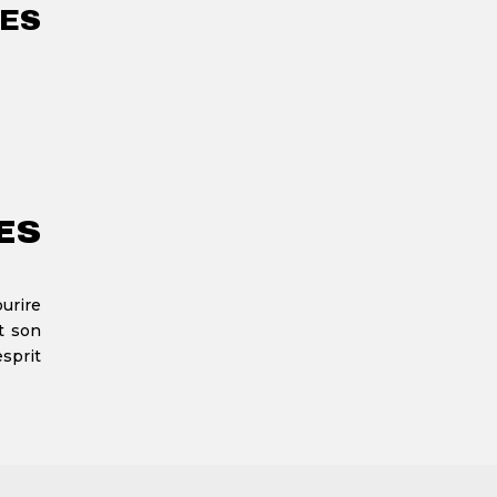
ES
ES
ourire
t son
sprit