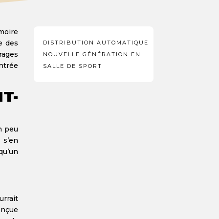
moire
e des
DISTRIBUTION AUTOMATIQUE
rages
NOUVELLE GÉNÉRATION EN
ntrée
SALLE DE SPORT
T-
un peu
 s’en
 qu’un
rrait
onçue