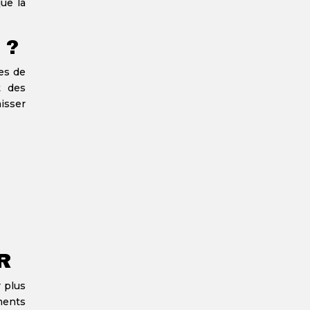
ue la
 ?
es de
t des
isser
R
r plus
ements