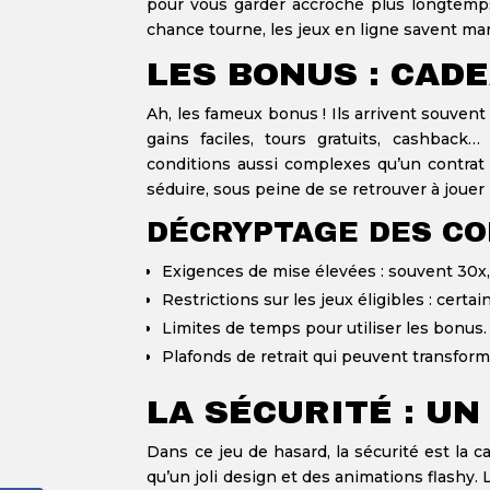
pour vous garder accroché plus longtemps
chance tourne, les jeux en ligne savent mani
LES BONUS : CAD
Ah, les fameux bonus ! Ils arrivent souven
gains faciles, tours gratuits, cashback
conditions aussi complexes qu’un contrat d
séduire, sous peine de se retrouver à joue
DÉCRYPTAGE DES CO
Exigences de mise élevées : souvent 30x, 
Restrictions sur les jeux éligibles : certai
Limites de temps pour utiliser les bonus.
Plafonds de retrait qui peuvent transfor
LA SÉCURITÉ : UN
Dans ce jeu de hasard, la sécurité est la c
qu’un joli design et des animations flashy.