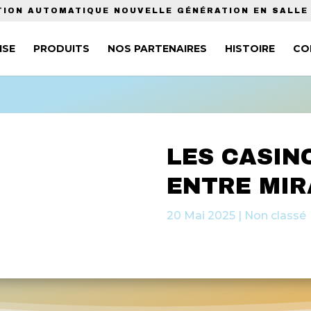
TION AUTOMATIQUE NOUVELLE GÉNÉRATION EN SALLE
ISE
PRODUITS
NOS PARTENAIRES
HISTOIRE
CO
LES CASINO
ENTRE MIR
20 Mai 2025
|
Non classé