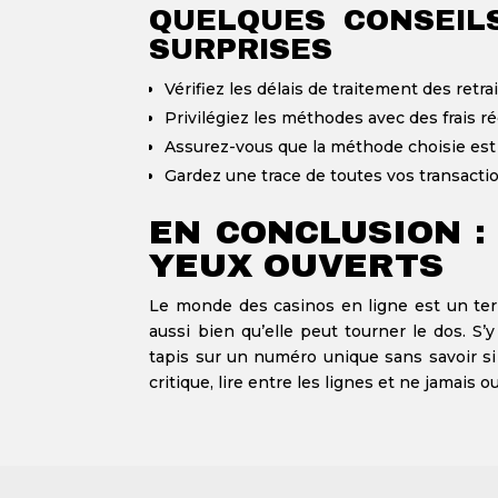
QUELQUES CONSEIL
SURPRISES
Vérifiez les délais de traitement des retrai
Privilégiez les méthodes avec des frais ré
Assurez-vous que la méthode choisie est 
Gardez une trace de toutes vos transacti
EN CONCLUSION : 
YEUX OUVERTS
Le monde des casinos en ligne est un terrai
aussi bien qu’elle peut tourner le dos. S
tapis sur un numéro unique sans savoir si 
critique, lire entre les lignes et ne jamais 