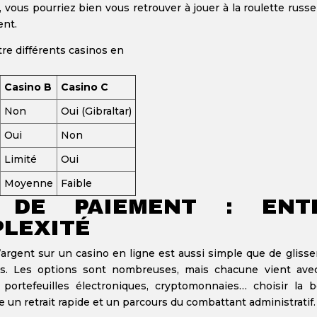
a, vous pourriez bien vous retrouver à jouer à la roulette russ
ent.
re différents casinos en
Casino B
Casino C
Non
Oui (Gibraltar)
Oui
Non
Limité
Oui
Moyenne
Faible
 DE PAIEMENT : ENT
PLEXITÉ
’argent sur un casino en ligne est aussi simple que de glisse
s. Les options sont nombreuses, mais chacune vient ave
 portefeuilles électroniques, cryptomonnaies… choisir la 
e un retrait rapide et un parcours du combattant administratif.