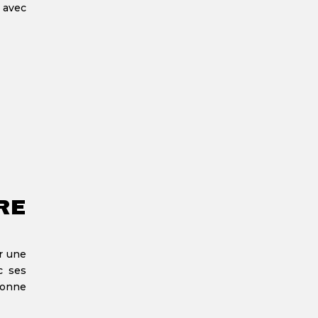
e avec
RE
r une
c ses
bonne