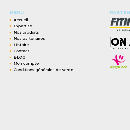
MENU
PARTEN
Accueil
Expertise
Nos produits
Nos partenaires
Histoire
Contact
BLOG
Mon compte
Conditions générales de vente