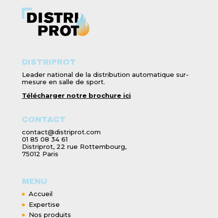
DISTRIPROT
Leader national de la distribution automatique sur-
mesure en salle de sport.
Télécharger notre brochure ici
CONTACT
contact@distriprot.com
01 85 08 34 61
Distriprot, 22 rue Rottembourg,
75012 Paris
MENU
Accueil
Expertise
Nos produits