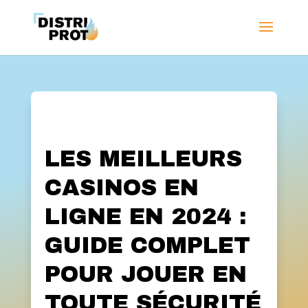
LES MEILLEURS
CASINOS EN
LIGNE EN 2024 :
GUIDE COMPLET
POUR JOUER EN
TOUTE SÉCURITÉ