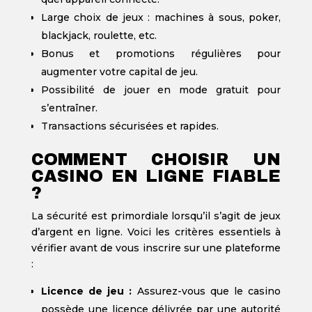
Large choix de jeux : machines à sous, poker,
blackjack, roulette, etc.
Bonus et promotions régulières pour
augmenter votre capital de jeu.
Possibilité de jouer en mode gratuit pour
s’entraîner.
Transactions sécurisées et rapides.
COMMENT CHOISIR UN
CASINO EN LIGNE FIABLE
?
La sécurité est primordiale lorsqu’il s’agit de jeux
d’argent en ligne. Voici les critères essentiels à
vérifier avant de vous inscrire sur une plateforme
:
Licence de jeu :
Assurez-vous que le casino
possède une licence délivrée par une autorité