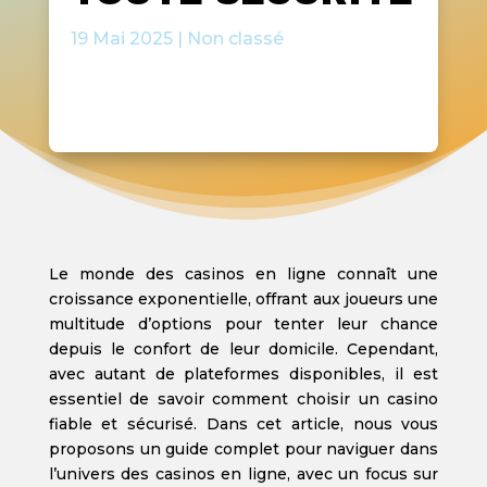
19 Mai 2025
|
Non classé
Le monde des casinos en ligne connaît une
croissance exponentielle, offrant aux joueurs une
multitude d’options pour tenter leur chance
depuis le confort de leur domicile. Cependant,
avec autant de plateformes disponibles, il est
essentiel de savoir comment choisir un casino
fiable et sécurisé. Dans cet article, nous vous
proposons un guide complet pour naviguer dans
l’univers des casinos en ligne, avec un focus sur