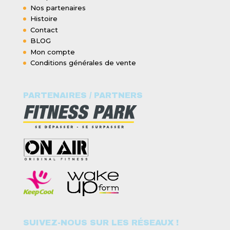
Nos partenaires
Histoire
Contact
BLOG
Mon compte
Conditions générales de vente
PARTENAIRES / PARTNERS
SUIVEZ-NOUS SUR LES RÉSEAUX !