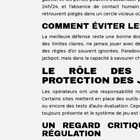
24h/24, et l’absence de contact humain r
retrouvent piégés dans un cercle vicieux où 
COMMENT ÉVITER LE
La meilleure défense reste une bonne dos
des limites claires, ne jamais jouer avec d
des règles d’or souvent ignorées. Paradoxa
jackpot, mais dans la capacité à savourer c
LE RÔLE DES 
PROTECTION DES
Les opérateurs ont une responsabilité n
Certains sites mettent en place des outils
ou encore des tests d’auto-évaluation. Cepe
toujours présente et le système de jeu est
UN REGARD CRITIQ
RÉGULATION