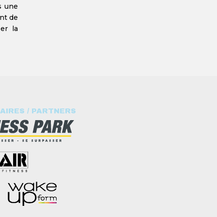
s une
ant de
er la
AIRES / PARTNERS