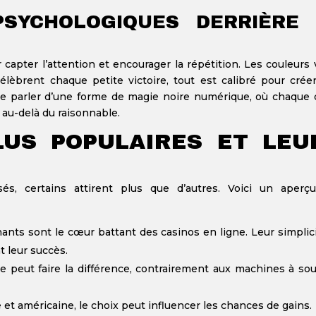
SYCHOLOGIQUES DERRIÈRE 
apter l’attention et encourager la répétition. Les couleurs v
élèbrent chaque petite victoire, tout est calibré pour crée
e parler d’une forme de magie noire numérique, où chaque d
 au-delà du raisonnable.
LUS POPULAIRES ET LEU
, certains attirent plus que d’autres. Voici un aperç
ants sont le cœur battant des casinos en ligne. Leur simplici
t leur succès.
gie peut faire la différence, contrairement aux machines à so
e et américaine, le choix peut influencer les chances de gains.