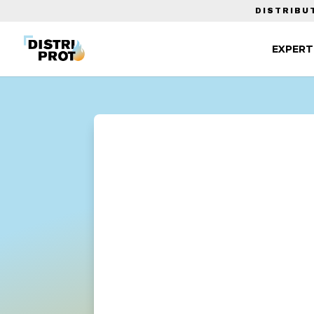
DISTRIBU
EXPERT