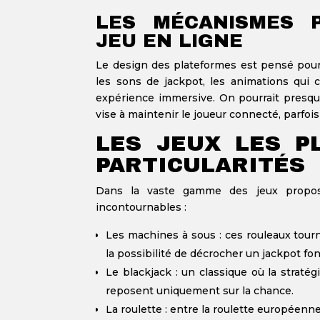
LES MÉCANISMES P
JEU EN LIGNE
Le design des plateformes est pensé pour c
les sons de jackpot, les animations qui c
expérience immersive. On pourrait presqu
vise à maintenir le joueur connecté, parfois
LES JEUX LES P
PARTICULARITÉS
Dans la vaste gamme des jeux proposés
incontournables :
Les machines à sous : ces rouleaux tourn
la possibilité de décrocher un jackpot fon
Le blackjack : un classique où la straté
reposent uniquement sur la chance.
La roulette : entre la roulette européenn