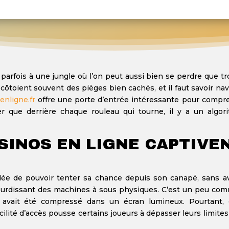
arfois à une jungle où l’on peut aussi bien se perdre que tr
côtoient souvent des pièges bien cachés, et il faut savoir na
enligne.fr
offre une porte d’entrée intéressante pour compr
ier que derrière chaque rouleau qui tourne, il y a un algor
SINOS EN LIGNE CAPTIVEN
’idée de pouvoir tenter sa chance depuis son canapé, sans av
assourdissant des machines à sous physiques. C’est un peu com
avait été compressé dans un écran lumineux. Pourtant, 
facilité d’accès pousse certains joueurs à dépasser leurs limite