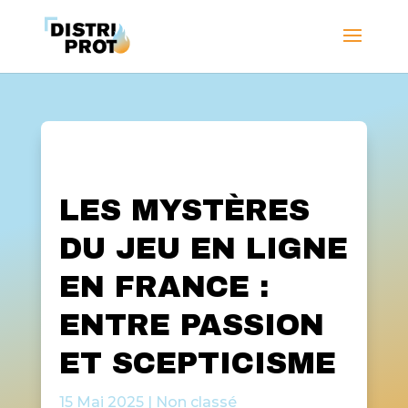
LES MYSTÈRES
DU JEU EN LIGNE
EN FRANCE :
ENTRE PASSION
ET SCEPTICISME
15 Mai 2025
|
Non classé