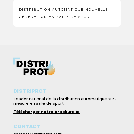
DISTRIBUTION AUTOMATIQUE NOUVELLE
GÉNÉRATION EN SALLE DE SPORT
DISTRIPROT
Leader national de la distribution automatique sur-
mesure en salle de sport.
Télécharger notre brochure ici
CONTACT