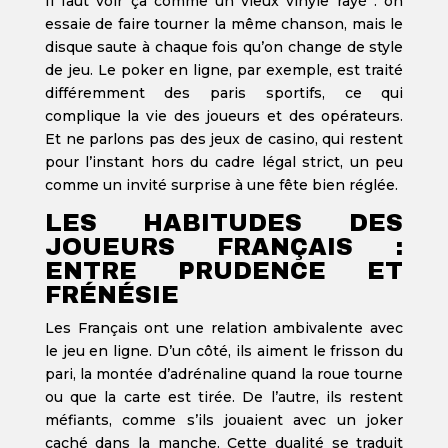
Il faut voir ça comme un vieux vinyle rayé : on
essaie de faire tourner la même chanson, mais le
disque saute à chaque fois qu’on change de style
de jeu. Le poker en ligne, par exemple, est traité
différemment des paris sportifs, ce qui
complique la vie des joueurs et des opérateurs.
Et ne parlons pas des jeux de casino, qui restent
pour l’instant hors du cadre légal strict, un peu
comme un invité surprise à une fête bien réglée.
LES HABITUDES DES
JOUEURS FRANÇAIS :
ENTRE PRUDENCE ET
FRÉNÉSIE
Les Français ont une relation ambivalente avec
le jeu en ligne. D’un côté, ils aiment le frisson du
pari, la montée d’adrénaline quand la roue tourne
ou que la carte est tirée. De l’autre, ils restent
méfiants, comme s’ils jouaient avec un joker
caché dans la manche. Cette dualité se traduit