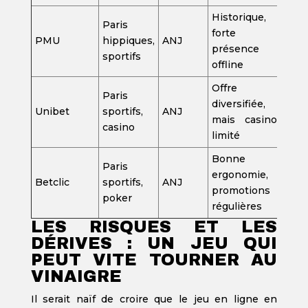
Historique,
Paris
forte
PMU
hippiques,
ANJ
présence
sportifs
offline
Offre
Paris
diversifiée,
Unibet
sportifs,
ANJ
mais casino
casino
limité
Bonne
Paris
ergonomie,
Betclic
sportifs,
ANJ
promotions
poker
régulières
LES RISQUES ET LES
DÉRIVES : UN JEU QUI
PEUT VITE TOURNER AU
VINAIGRE
Il serait naïf de croire que le jeu en ligne en