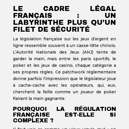
LE CADRE LÉGAL
FRANÇAIS : UN
LABYRINTHE PLUS QU’UN
FILET DE SÉCURITÉ
La législation française sur les jeux d’argent en
ligne ressemble souvent à un casse-tête chinois.
L’Autorité Nationale des Jeux (ANJ) tente de
garder la main, mais entre les paris sportifs, le
poker et les jeux de casino, chaque catégorie a
ses propres règles. Ce patchwork réglementaire
donne parfois l’impression que le législateur joue
à cache-cache avec les opérateurs, qui, eux,
cherchent la faille comme un joueur de poker
flairant la main gagnante.
POURQUOI LA RÉGULATION
FRANÇAISE EST-ELLE SI
COMPLEXE ?