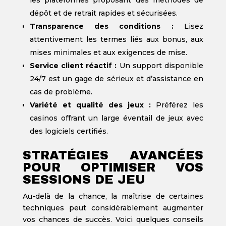
les plateformes proposant des méthodes de
dépôt et de retrait rapides et sécurisées.
Transparence des conditions :
Lisez
attentivement les termes liés aux bonus, aux
mises minimales et aux exigences de mise.
Service client réactif :
Un support disponible
24/7 est un gage de sérieux et d’assistance en
cas de problème.
Variété et qualité des jeux :
Préférez les
casinos offrant un large éventail de jeux avec
des logiciels certifiés.
STRATÉGIES AVANCÉES
POUR OPTIMISER VOS
SESSIONS DE JEU
Au-delà de la chance, la maîtrise de certaines
techniques peut considérablement augmenter
vos chances de succès. Voici quelques conseils