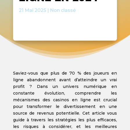
21 Mai 2025
|
Non classé
Saviez-vous que plus de 70 % des joueurs en
ligne abandonnent avant d’atteindre un vrai
profit ? Dans un univers numérique en
constante évolution, comprendre les
mécanismes des casinos en ligne est crucial
pour transformer le divertissement en une
source de revenus potentielle. Cet article vous
guide à travers les stratégies les plus efficaces,
les risques à considérer, et les meilleures