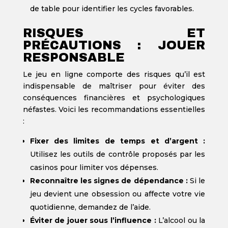
de table pour identifier les cycles favorables.
RISQUES ET
PRÉCAUTIONS : JOUER
RESPONSABLE
Le jeu en ligne comporte des risques qu’il est
indispensable de maîtriser pour éviter des
conséquences financières et psychologiques
néfastes. Voici les recommandations essentielles
:
Fixer des limites de temps et d’argent :
Utilisez les outils de contrôle proposés par les
casinos pour limiter vos dépenses.
Reconnaître les signes de dépendance :
Si le
jeu devient une obsession ou affecte votre vie
quotidienne, demandez de l’aide.
Éviter de jouer sous l’influence :
L’alcool ou la