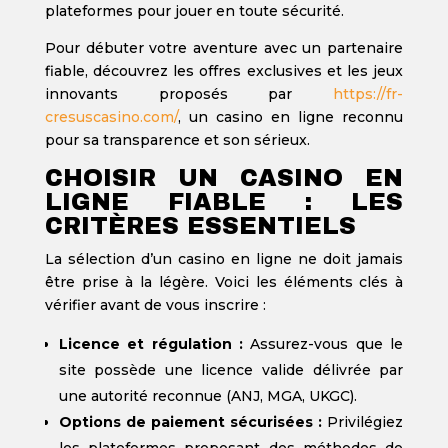
plateformes pour jouer en toute sécurité.
Pour débuter votre aventure avec un partenaire
fiable, découvrez les offres exclusives et les jeux
innovants proposés par
https://fr-
cresuscasino.com/
, un casino en ligne reconnu
pour sa transparence et son sérieux.
CHOISIR UN CASINO EN
LIGNE FIABLE : LES
CRITÈRES ESSENTIELS
La sélection d’un casino en ligne ne doit jamais
être prise à la légère. Voici les éléments clés à
vérifier avant de vous inscrire :
Licence et régulation :
Assurez-vous que le
site possède une licence valide délivrée par
une autorité reconnue (ANJ, MGA, UKGC).
Options de paiement sécurisées :
Privilégiez