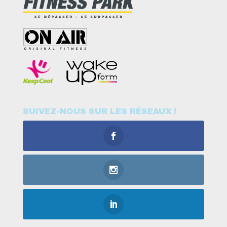
SUIVEZ-NOUS SUR LES RÉSEAUX !