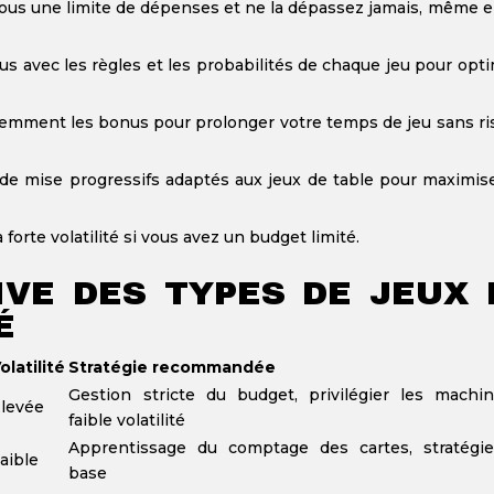
ous une limite de dépenses et ne la dépassez jamais, même e
us avec les règles et les probabilités de chaque jeu pour opt
igemment les bonus pour prolonger votre temps de jeu sans ri
e mise progressifs adaptés aux jeux de table pour maximise
forte volatilité si vous avez un budget limité.
IVE DES TYPES DE JEUX 
É
olatilité
Stratégie recommandée
Gestion stricte du budget, privilégier les machi
levée
faible volatilité
Apprentissage du comptage des cartes, stratégi
aible
base