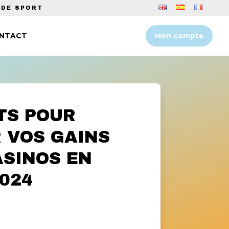
 DE SPORT
Mon compte
NTACT
TS POUR
 VOS GAINS
ASINOS EN
2024