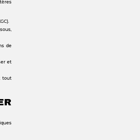
tères
GC).
sous,
ns de
er et
 tout
ER
tiques