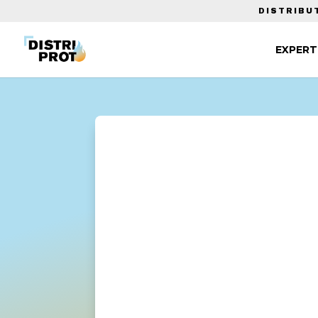
DISTRIBU
EXPERT