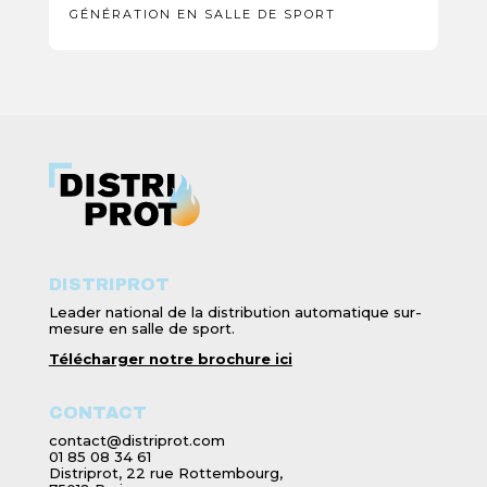
GÉNÉRATION EN SALLE DE SPORT
DISTRIPROT
Leader national de la distribution automatique sur-
mesure en salle de sport.
Télécharger notre brochure ici
CONTACT
contact@distriprot.com
01 85 08 34 61
Distriprot, 22 rue Rottembourg,