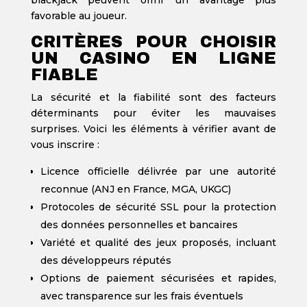
blackjack peuvent offrir un avantage plus
favorable au joueur.
CRITÈRES POUR CHOISIR
UN CASINO EN LIGNE
FIABLE
La sécurité et la fiabilité sont des facteurs
déterminants pour éviter les mauvaises
surprises. Voici les éléments à vérifier avant de
vous inscrire :
Licence officielle délivrée par une autorité
reconnue (ANJ en France, MGA, UKGC)
Protocoles de sécurité SSL pour la protection
des données personnelles et bancaires
Variété et qualité des jeux proposés, incluant
des développeurs réputés
Options de paiement sécurisées et rapides,
avec transparence sur les frais éventuels