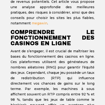
de revenus potentiels. Cet article vous propose
une analyse approfondie des meilleures
pratiques, des risques à considérer, ainsi que des
conseils pour choisir les sites les plus fiables,
notamment
megawin
.
COMPRENDRE LE
FONCTIONNEMENT DES
CASINOS EN LIGNE
Avant de s’engager, il est crucial de maîtriser les
bases du fonctionnement des casinos en ligne.
Ces plateformes utilisent des générateurs de
nombres aléatoires (RNG) pour garantir l’équité
des jeux. Cependant, chaque jeu possède un taux
de redistribution (RTP) qui influence
directement vos chances de gains sur le long
terme. Par exemple, les machines à sous
affichent souvent un RTP compris entre 92 % et
98 %, tandis que les jeux de table comme le