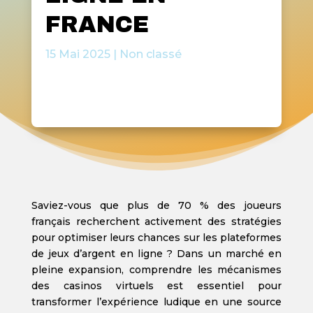
FRANCE
15 Mai 2025
|
Non classé
Saviez-vous que plus de 70 % des joueurs
français recherchent activement des stratégies
pour optimiser leurs chances sur les plateformes
de jeux d’argent en ligne ? Dans un marché en
pleine expansion, comprendre les mécanismes
des casinos virtuels est essentiel pour
transformer l’expérience ludique en une source