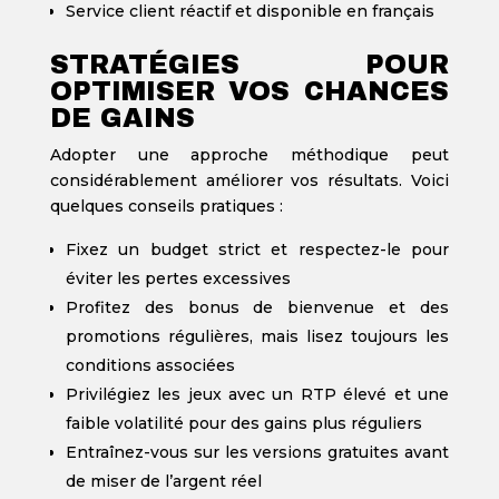
Service client réactif et disponible en français
STRATÉGIES POUR
OPTIMISER VOS CHANCES
DE GAINS
Adopter une approche méthodique peut
considérablement améliorer vos résultats. Voici
quelques conseils pratiques :
Fixez un budget strict et respectez-le pour
éviter les pertes excessives
Profitez des bonus de bienvenue et des
promotions régulières, mais lisez toujours les
conditions associées
Privilégiez les jeux avec un RTP élevé et une
faible volatilité pour des gains plus réguliers
Entraînez-vous sur les versions gratuites avant
de miser de l’argent réel