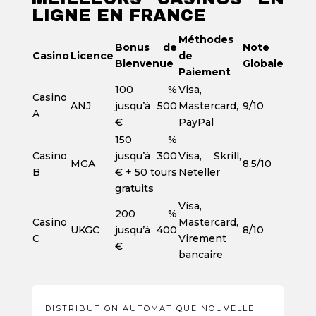
LIGNE EN FRANCE
Méthodes
Bonus de
Note
Casino
Licence
de
Bienvenue
Globale
Paiement
100 %
Visa,
Casino
ANJ
jusqu’à 500
Mastercard,
9/10
A
€
PayPal
150 %
Casino
jusqu’à 300
Visa, Skrill,
MGA
8.5/10
B
€ + 50 tours
Neteller
gratuits
Visa,
200 %
Casino
Mastercard,
UKGC
jusqu’à 400
8/10
C
Virement
€
bancaire
DISTRIBUTION AUTOMATIQUE NOUVELLE