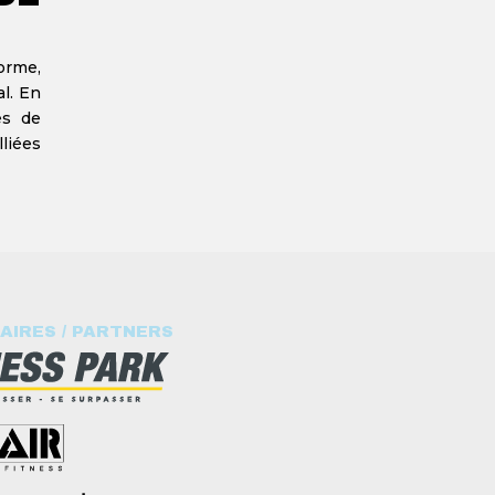
forme,
l. En
es de
lliées
AIRES / PARTNERS