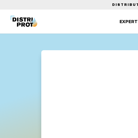
DISTRIBU
EXPERT