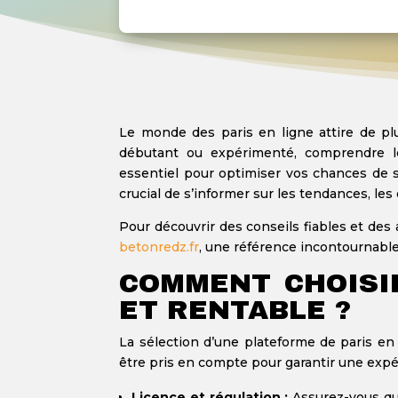
Le monde des paris en ligne attire de p
débutant ou expérimenté, comprendre le
essentiel pour optimiser vos chances de s
crucial de s’informer sur les tendances, les 
Pour découvrir des conseils fiables et des 
betonredz.fr
, une référence incontournable
COMMENT CHOISIR
ET RENTABLE ?
La sélection d’une plateforme de paris en l
être pris en compte pour garantir une expér
Licence et régulation :
Assurez-vous que