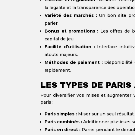
la légalité et la transparence des opératio
Variété des marchés :
Un bon site pro
parier.
Bonus et promotions :
Les offres de b
capital de jeu.
Facilité d’utilisation :
Interface intuiti
atouts majeurs.
Méthodes de paiement :
Disponibilité 
rapidement.
LES TYPES DE PARIS
Pour diversifier vos mises et augmenter v
paris :
Paris simples :
Miser sur un seul résultat.
Paris combinés :
Additionner plusieurs sé
Paris en direct :
Parier pendant le dérou