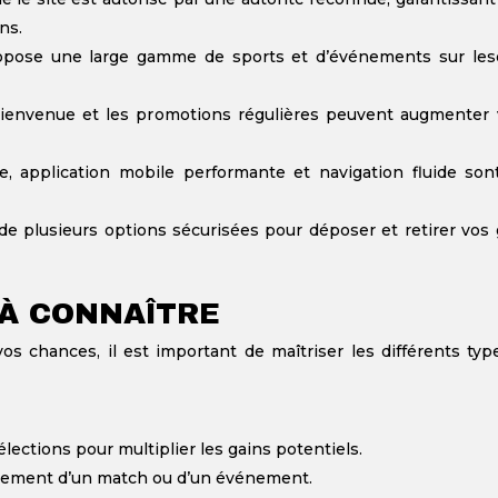
ns.
pose une large gamme de sports et d’événements sur les
ienvenue et les promotions régulières peuvent augmenter 
ve, application mobile performante et navigation fluide son
de plusieurs options sécurisées pour déposer et retirer vos 
 À CONNAÎTRE
os chances, il est important de maîtriser les différents typ
lections pour multiplier les gains potentiels.
lement d’un match ou d’un événement.