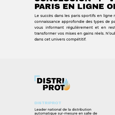
PARIS EN LIGNE O
Le succès dans les paris sportifs en ligne 
connaissance approfondie des types de pari
vous informant régulièrement et en res
transformer vos mises en gains réels. N’oub
dans cet univers compétitif.
DISTRIPROT
Leader national de la distribution
automatique sur-mesure en salle de