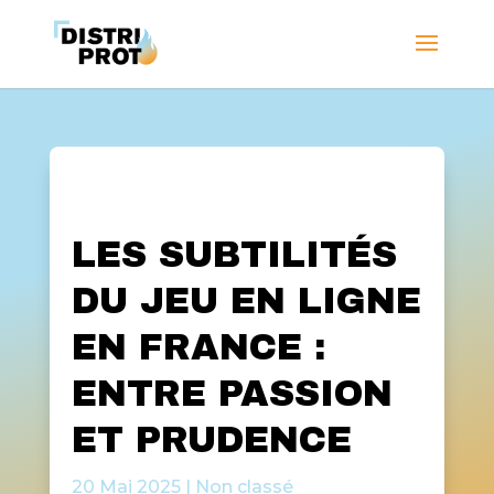
LES SUBTILITÉS
DU JEU EN LIGNE
EN FRANCE :
ENTRE PASSION
ET PRUDENCE
20 Mai 2025
|
Non classé