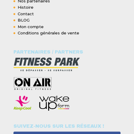
Nos partenaires
Histoire
Contact
BLOG
Mon compte
Conditions générales de vente
PARTENAIRES / PARTNERS
SUIVEZ-NOUS SUR LES RÉSEAUX !