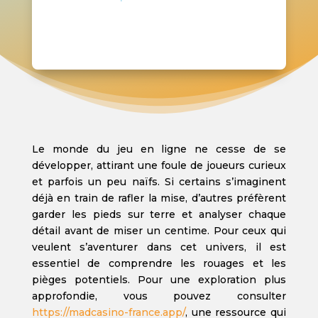
Le monde du jeu en ligne ne cesse de se
développer, attirant une foule de joueurs curieux
et parfois un peu naïfs. Si certains s’imaginent
déjà en train de rafler la mise, d’autres préfèrent
garder les pieds sur terre et analyser chaque
détail avant de miser un centime. Pour ceux qui
veulent s’aventurer dans cet univers, il est
essentiel de comprendre les rouages et les
pièges potentiels. Pour une exploration plus
approfondie, vous pouvez consulter
https://madcasino-france.app/
, une ressource qui