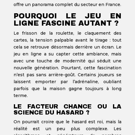
offre un panorama complet du secteur en France.
POURQUOI LE JEU EN
LIGNE FASCINE AUTANT ?
Le frisson de la roulette, le claquement des
cartes, la tension palpable avant le tirage : tout
cela se retrouve désormais derrière un écran. Le
jeu en ligne a su capter cette ambiance, mais
avec une touche de modernité qui séduit une
nouvelle génération. Pourtant, cette fascination
n’est pas sans arrière-goût. Certains joueurs se
laissent emporter par l’adrénaline, oubliant
parfois que la maison gagne toujours à long
terme.
LE FACTEUR CHANCE OU LA
SCIENCE DU HASARD ?
On pourrait croire que le hasard est roi, mais la
réalité est un peu plus complexe. Les