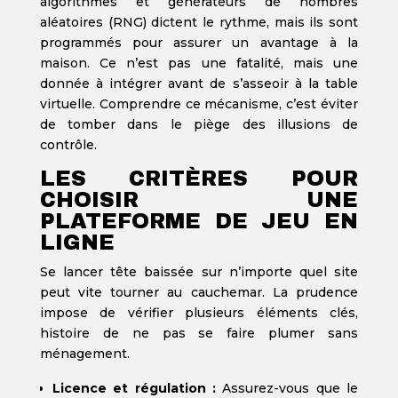
algorithmes et générateurs de nombres
aléatoires (RNG) dictent le rythme, mais ils sont
programmés pour assurer un avantage à la
maison. Ce n’est pas une fatalité, mais une
donnée à intégrer avant de s’asseoir à la table
virtuelle. Comprendre ce mécanisme, c’est éviter
de tomber dans le piège des illusions de
contrôle.
LES CRITÈRES POUR
CHOISIR UNE
PLATEFORME DE JEU EN
LIGNE
Se lancer tête baissée sur n’importe quel site
peut vite tourner au cauchemar. La prudence
impose de vérifier plusieurs éléments clés,
histoire de ne pas se faire plumer sans
ménagement.
Licence et régulation :
Assurez-vous que le