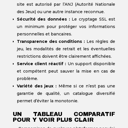
site est autorisé par l’ANJ (Autorité Nationale
des Jeux) ou une autre instance reconnue.
Sécurité des données :
Le cryptage SSL est
un minimum pour protéger vos informations
personnelles et bancaires.
Transparence des conditions :
Les règles de
jeu, les modalités de retrait et les éventuelles
restrictions doivent être clairement affichées.
Service client réactif :
Un support disponible
et compétent peut sauver la mise en cas de
problème.
Variété des jeux :
Même si ce n’est pas une
garantie de qualité, un catalogue diversifié
permet d’éviter la monotonie.
UN TABLEAU COMPARATIF
POUR Y VOIR PLUS CLAIR