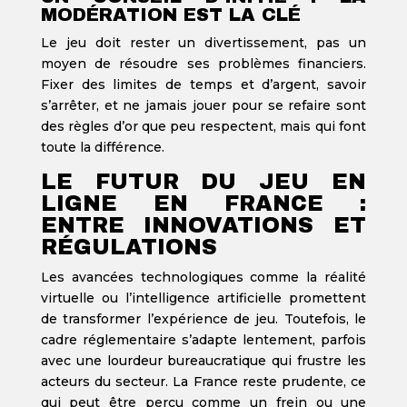
MODÉRATION EST LA CLÉ
Le jeu doit rester un divertissement, pas un
moyen de résoudre ses problèmes financiers.
Fixer des limites de temps et d’argent, savoir
s’arrêter, et ne jamais jouer pour se refaire sont
des règles d’or que peu respectent, mais qui font
toute la différence.
LE FUTUR DU JEU EN
LIGNE EN FRANCE :
ENTRE INNOVATIONS ET
RÉGULATIONS
Les avancées technologiques comme la réalité
virtuelle ou l’intelligence artificielle promettent
de transformer l’expérience de jeu. Toutefois, le
cadre réglementaire s’adapte lentement, parfois
avec une lourdeur bureaucratique qui frustre les
acteurs du secteur. La France reste prudente, ce
qui peut être perçu comme un frein ou une