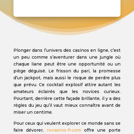
Plonger dans l’univers des casinos en ligne, c’est
un peu comme s’aventurer dans une jungle où
chaque liane peut être une opportunité ou un
piège déguisé. Le frisson du pari, la promesse
d’un jackpot, mais aussi le risque de perdre plus
que prévu. Ce cocktail explosif attire autant les
amateurs éclairés que les novices curieux.
Pourtant, derrière cette façade brillante, il y a des
règles du jeu qu’il vaut mieux connaître avant de
miser un centime.
Pour ceux qui veulent explorer ce monde sans se
faire dévorer,
nvcasino-fr.com
offre une porte