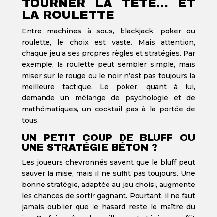
TOURNER LA TÊTE… ET
LA ROULETTE
Entre machines à sous, blackjack, poker ou
roulette, le choix est vaste. Mais attention,
chaque jeu a ses propres règles et stratégies. Par
exemple, la roulette peut sembler simple, mais
miser sur le rouge ou le noir n’est pas toujours la
meilleure tactique. Le poker, quant à lui,
demande un mélange de psychologie et de
mathématiques, un cocktail pas à la portée de
tous.
UN PETIT COUP DE BLUFF OU
UNE STRATÉGIE BÉTON ?
Les joueurs chevronnés savent que le bluff peut
sauver la mise, mais il ne suffit pas toujours. Une
bonne stratégie, adaptée au jeu choisi, augmente
les chances de sortir gagnant. Pourtant, il ne faut
jamais oublier que le hasard reste le maître du