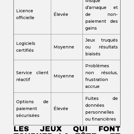
Risque
d’arnaque et
Licence
Élevée
de non-
officielle
paiement des
gains
Jeux truqués
Logiciels
Moyenne
ou résultats
certifiés
biaisés
Problèmes
Service client
non résolus,
Moyenne
réactif
frustration
accrue
Fuites de
Options de
données
paiement
Élevée
personnelles
sécurisées
ou financières
LES JEUX QUI FONT