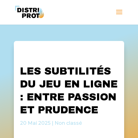
LES SUBTILITÉS
DU JEU EN LIGNE
: ENTRE PASSION
ET PRUDENCE
20 Mai 2025
|
Non classé