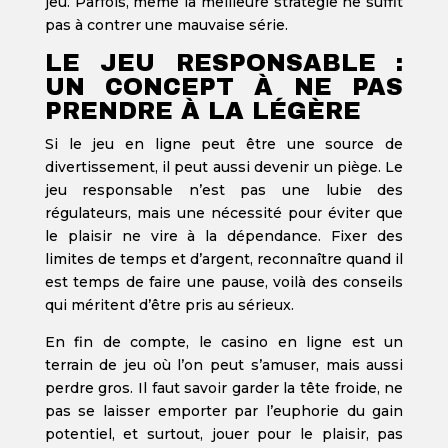
jeu. Parfois, même la meilleure stratégie ne suffit
pas à contrer une mauvaise série.
LE JEU RESPONSABLE :
UN CONCEPT À NE PAS
PRENDRE À LA LÉGÈRE
Si le jeu en ligne peut être une source de
divertissement, il peut aussi devenir un piège. Le
jeu responsable n’est pas une lubie des
régulateurs, mais une nécessité pour éviter que
le plaisir ne vire à la dépendance. Fixer des
limites de temps et d’argent, reconnaître quand il
est temps de faire une pause, voilà des conseils
qui méritent d’être pris au sérieux.
En fin de compte, le casino en ligne est un
terrain de jeu où l’on peut s’amuser, mais aussi
perdre gros. Il faut savoir garder la tête froide, ne
pas se laisser emporter par l’euphorie du gain
potentiel, et surtout, jouer pour le plaisir, pas