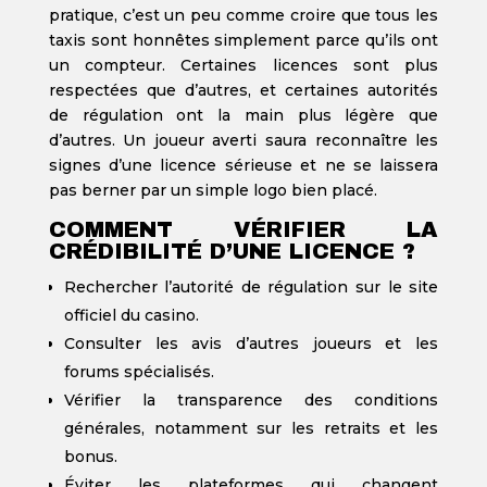
pratique, c’est un peu comme croire que tous les
taxis sont honnêtes simplement parce qu’ils ont
un compteur. Certaines licences sont plus
respectées que d’autres, et certaines autorités
de régulation ont la main plus légère que
d’autres. Un joueur averti saura reconnaître les
signes d’une licence sérieuse et ne se laissera
pas berner par un simple logo bien placé.
COMMENT VÉRIFIER LA
CRÉDIBILITÉ D’UNE LICENCE ?
Rechercher l’autorité de régulation sur le site
officiel du casino.
Consulter les avis d’autres joueurs et les
forums spécialisés.
Vérifier la transparence des conditions
générales, notamment sur les retraits et les
bonus.
Éviter les plateformes qui changent