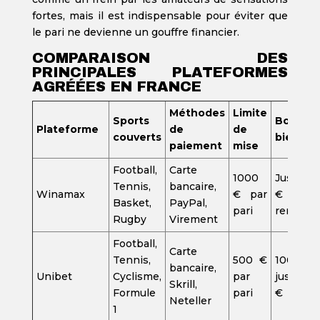
fortes, mais il est indispensable pour éviter que
le pari ne devienne un gouffre financier.
COMPARAISON DES
PRINCIPALES PLATEFORMES
AGRÉÉES EN FRANCE
Méthodes
Limite
Sports
Bonus
Plateforme
de
de
couverts
bienve
paiement
mise
Football,
Carte
1000
Jusqu’à
Tennis,
bancaire,
Winamax
€ par
€
Basket,
PayPal,
pari
rembour
Rugby
Virement
Football,
Carte
Tennis,
500 €
100
bancaire,
Unibet
Cyclisme,
par
jusqu’à
Skrill,
Formule
pari
€
Neteller
1