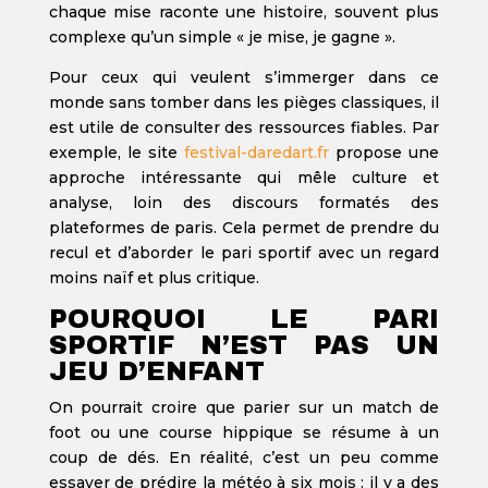
chaque mise raconte une histoire, souvent plus
complexe qu’un simple « je mise, je gagne ».
Pour ceux qui veulent s’immerger dans ce
monde sans tomber dans les pièges classiques, il
est utile de consulter des ressources fiables. Par
exemple, le site
festival-daredart.fr
propose une
approche intéressante qui mêle culture et
analyse, loin des discours formatés des
plateformes de paris. Cela permet de prendre du
recul et d’aborder le pari sportif avec un regard
moins naïf et plus critique.
POURQUOI LE PARI
SPORTIF N’EST PAS UN
JEU D’ENFANT
On pourrait croire que parier sur un match de
foot ou une course hippique se résume à un
coup de dés. En réalité, c’est un peu comme
essayer de prédire la météo à six mois : il y a des