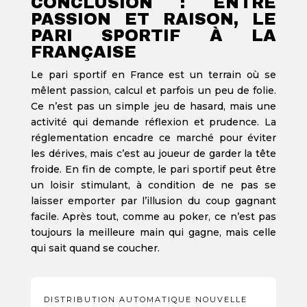
CONCLUSION : ENTRE
PASSION ET RAISON, LE
PARI SPORTIF À LA
FRANÇAISE
Le pari sportif en France est un terrain où se
mêlent passion, calcul et parfois un peu de folie.
Ce n’est pas un simple jeu de hasard, mais une
activité qui demande réflexion et prudence. La
réglementation encadre ce marché pour éviter
les dérives, mais c’est au joueur de garder la tête
froide. En fin de compte, le pari sportif peut être
un loisir stimulant, à condition de ne pas se
laisser emporter par l’illusion du coup gagnant
facile. Après tout, comme au poker, ce n’est pas
toujours la meilleure main qui gagne, mais celle
qui sait quand se coucher.
DISTRIBUTION AUTOMATIQUE NOUVELLE