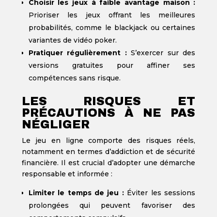
Choisir les jeux à faible avantage maison :
Prioriser les jeux offrant les meilleures
probabilités, comme le blackjack ou certaines
variantes de vidéo poker.
Pratiquer régulièrement :
S’exercer sur des
versions gratuites pour affiner ses
compétences sans risque.
LES RISQUES ET
PRÉCAUTIONS À NE PAS
NÉGLIGER
Le jeu en ligne comporte des risques réels,
notamment en termes d’addiction et de sécurité
financière. Il est crucial d’adopter une démarche
responsable et informée :
Limiter le temps de jeu :
Éviter les sessions
prolongées qui peuvent favoriser des