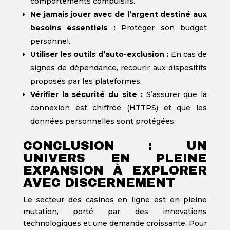
comportements compulsifs.
Ne jamais jouer avec de l’argent destiné aux
besoins essentiels :
Protéger son budget
personnel.
Utiliser les outils d’auto-exclusion :
En cas de
signes de dépendance, recourir aux dispositifs
proposés par les plateformes.
Vérifier la sécurité du site :
S’assurer que la
connexion est chiffrée (HTTPS) et que les
données personnelles sont protégées.
CONCLUSION : UN
UNIVERS EN PLEINE
EXPANSION À EXPLORER
AVEC DISCERNEMENT
Le secteur des casinos en ligne est en pleine
mutation, porté par des innovations
technologiques et une demande croissante. Pour