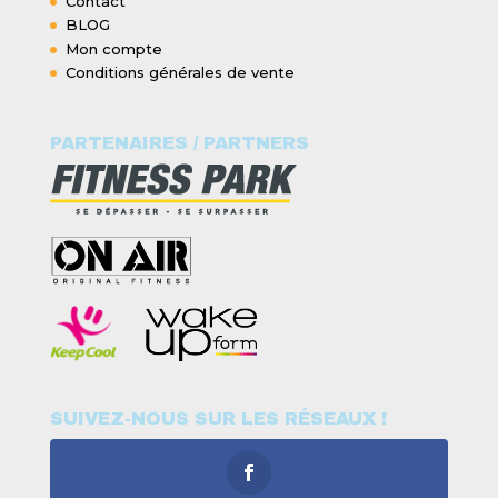
Contact
BLOG
Mon compte
Conditions générales de vente
PARTENAIRES / PARTNERS
SUIVEZ-NOUS SUR LES RÉSEAUX !