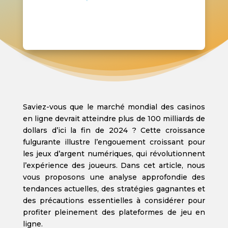
Saviez-vous que le marché mondial des casinos
en ligne devrait atteindre plus de 100 milliards de
dollars d’ici la fin de 2024 ? Cette croissance
fulgurante illustre l’engouement croissant pour
les jeux d’argent numériques, qui révolutionnent
l’expérience des joueurs. Dans cet article, nous
vous proposons une analyse approfondie des
tendances actuelles, des stratégies gagnantes et
des précautions essentielles à considérer pour
profiter pleinement des plateformes de jeu en
ligne.