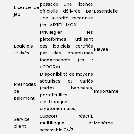
possède une licence
Licence de
officielle délivrée par
Essentielle
jeu
une autorité reconnue
(ex : ARJEL, MGA).
Privilégier les
plateformes utilisant
Logiciels
des logiciels certifiés
Élevée
utilisés
par des organismes
indépendants (ex :
eCOGRA).
Disponibilité de moyens
sécurisés et variés
Méthodes
(cartes bancaires,
de
Importante
portefeuilles
paiement
électroniques,
cryptomonnaies).
Support réactif,
Service
multilingue et
Modérée
client
accessible 24/7.