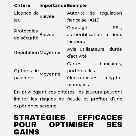
Critère
Importance
Exemple
Licence de
Autorité de régulation
Élevée
jeu
française (ANJ)
Cryptage SSL,
Protocoles
Élevée
authentification à deux
de sécurité
facteurs
Avis utilisateurs, durée
Réputation
Moyenne
d’activité
Cartes bancaires,
Options de
portefeuilles
Moyenne
paiement
électroniques, crypto-
monnaies
En privilégiant ces critères, les joueurs peuvent
limiter les risques de fraude et profiter d’une
expérience sereine.
STRATÉGIES EFFICACES
POUR OPTIMISER SES
GAINS