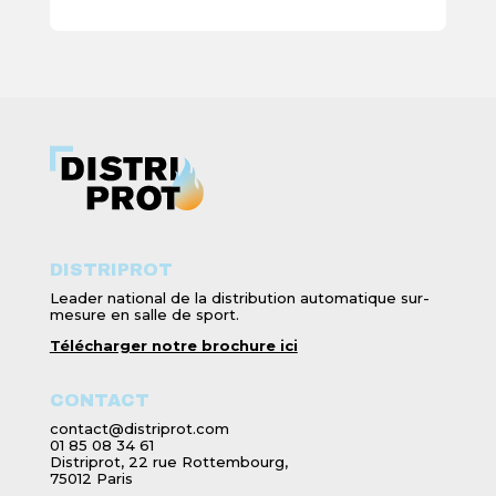
DISTRIPROT
Leader national de la distribution automatique sur-
mesure en salle de sport.
Télécharger notre brochure ici
CONTACT
contact@distriprot.com
01 85 08 34 61
Distriprot, 22 rue Rottembourg,
75012 Paris