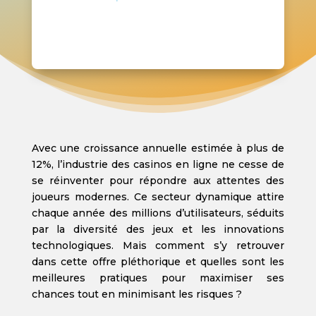
Avec une croissance annuelle estimée à plus de
12%, l’industrie des casinos en ligne ne cesse de
se réinventer pour répondre aux attentes des
joueurs modernes. Ce secteur dynamique attire
chaque année des millions d’utilisateurs, séduits
par la diversité des jeux et les innovations
technologiques. Mais comment s’y retrouver
dans cette offre pléthorique et quelles sont les
meilleures pratiques pour maximiser ses
chances tout en minimisant les risques ?