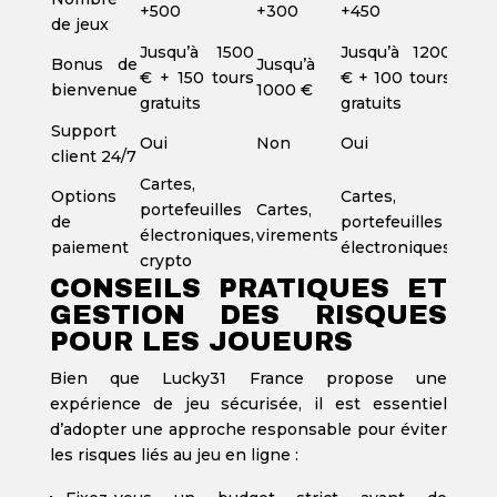
+500
+300
+450
de jeux
Jusqu’à 1500
Jusqu’à 1200
Bonus de
Jusqu’à
€ + 150 tours
€ + 100 tours
bienvenue
1000 €
gratuits
gratuits
Support
Oui
Non
Oui
client 24/7
Cartes,
Options
Cartes,
portefeuilles
Cartes,
de
portefeuilles
électroniques,
virements
paiement
électroniques
crypto
CONSEILS PRATIQUES ET
GESTION DES RISQUES
POUR LES JOUEURS
Bien que Lucky31 France propose une
expérience de jeu sécurisée, il est essentiel
d’adopter une approche responsable pour éviter
les risques liés au jeu en ligne :