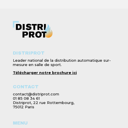
DISTRIPROT
Leader national de la distribution automatique sur-
mesure en salle de sport.
Télécharger notre brochure ici
CONTACT
contact@distriprot.com
01 85 08 34 61
Distriprot, 22 rue Rottembourg,
75012 Paris
MENU