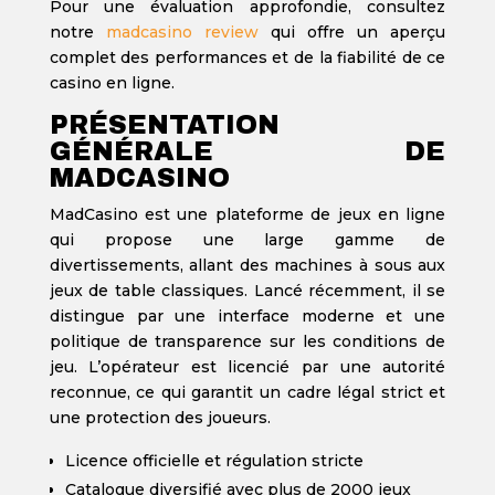
Pour une évaluation approfondie, consultez
notre
madcasino review
qui offre un aperçu
complet des performances et de la fiabilité de ce
casino en ligne.
PRÉSENTATION
GÉNÉRALE DE
MADCASINO
MadCasino est une plateforme de jeux en ligne
qui propose une large gamme de
divertissements, allant des machines à sous aux
jeux de table classiques. Lancé récemment, il se
distingue par une interface moderne et une
politique de transparence sur les conditions de
jeu. L’opérateur est licencié par une autorité
reconnue, ce qui garantit un cadre légal strict et
une protection des joueurs.
Licence officielle et régulation stricte
Catalogue diversifié avec plus de 2000 jeux