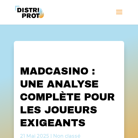
MADCASINO :
UNE ANALYSE
COMPLÈTE POUR
LES JOUEURS
EXIGEANTS
21 Mai 2025
|
Non classé