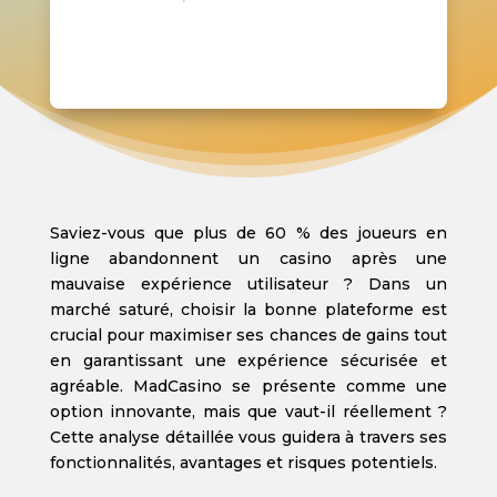
Saviez-vous que plus de 60 % des joueurs en
ligne abandonnent un casino après une
mauvaise expérience utilisateur ? Dans un
marché saturé, choisir la bonne plateforme est
crucial pour maximiser ses chances de gains tout
en garantissant une expérience sécurisée et
agréable. MadCasino se présente comme une
option innovante, mais que vaut-il réellement ?
Cette analyse détaillée vous guidera à travers ses
fonctionnalités, avantages et risques potentiels.