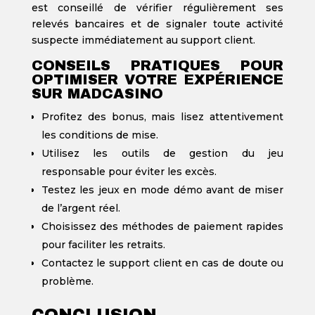
est conseillé de vérifier régulièrement ses
relevés bancaires et de signaler toute activité
suspecte immédiatement au support client.
CONSEILS PRATIQUES POUR
OPTIMISER VOTRE EXPÉRIENCE
SUR MADCASINO
Profitez des bonus, mais lisez attentivement
les conditions de mise.
Utilisez les outils de gestion du jeu
responsable pour éviter les excès.
Testez les jeux en mode démo avant de miser
de l’argent réel.
Choisissez des méthodes de paiement rapides
pour faciliter les retraits.
Contactez le support client en cas de doute ou
problème.