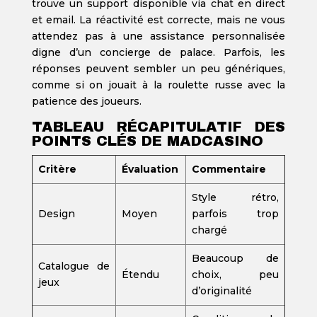
trouve un support disponible via chat en direct
et email. La réactivité est correcte, mais ne vous
attendez pas à une assistance personnalisée
digne d’un concierge de palace. Parfois, les
réponses peuvent sembler un peu génériques,
comme si on jouait à la roulette russe avec la
patience des joueurs.
TABLEAU RÉCAPITULATIF DES
POINTS CLÉS DE MADCASINO
Critère
Évaluation
Commentaire
Style rétro,
Design
Moyen
parfois trop
chargé
Beaucoup de
Catalogue de
Étendu
choix, peu
jeux
d’originalité