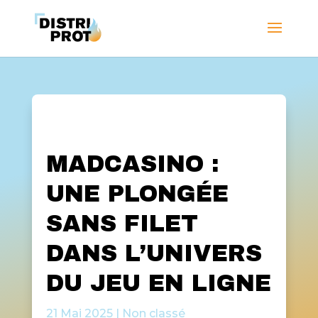
MADCASINO :
UNE PLONGÉE
SANS FILET
DANS L’UNIVERS
DU JEU EN LIGNE
21 Mai 2025
|
Non classé