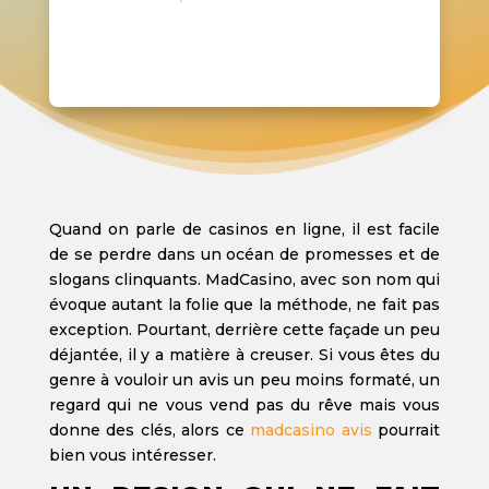
Quand on parle de casinos en ligne, il est facile
de se perdre dans un océan de promesses et de
slogans clinquants. MadCasino, avec son nom qui
évoque autant la folie que la méthode, ne fait pas
exception. Pourtant, derrière cette façade un peu
déjantée, il y a matière à creuser. Si vous êtes du
genre à vouloir un avis un peu moins formaté, un
regard qui ne vous vend pas du rêve mais vous
donne des clés, alors ce
madcasino avis
pourrait
bien vous intéresser.