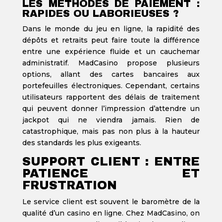
LES MÉTHODES DE PAIEMENT :
RAPIDES OU LABORIEUSES ?
Dans le monde du jeu en ligne, la rapidité des
dépôts et retraits peut faire toute la différence
entre une expérience fluide et un cauchemar
administratif. MadCasino propose plusieurs
options, allant des cartes bancaires aux
portefeuilles électroniques. Cependant, certains
utilisateurs rapportent des délais de traitement
qui peuvent donner l’impression d’attendre un
jackpot qui ne viendra jamais. Rien de
catastrophique, mais pas non plus à la hauteur
des standards les plus exigeants.
SUPPORT CLIENT : ENTRE
PATIENCE ET
FRUSTRATION
Le service client est souvent le baromètre de la
qualité d’un casino en ligne. Chez MadCasino, on