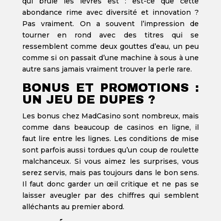
qui brûle les lèvres est : est-ce que cette
abondance rime avec diversité et innovation ?
Pas vraiment. On a souvent l’impression de
tourner en rond avec des titres qui se
ressemblent comme deux gouttes d’eau, un peu
comme si on passait d’une machine à sous à une
autre sans jamais vraiment trouver la perle rare.
BONUS ET PROMOTIONS :
UN JEU DE DUPES ?
Les bonus chez MadCasino sont nombreux, mais
comme dans beaucoup de casinos en ligne, il
faut lire entre les lignes. Les conditions de mise
sont parfois aussi tordues qu’un coup de roulette
malchanceux. Si vous aimez les surprises, vous
serez servis, mais pas toujours dans le bon sens.
Il faut donc garder un œil critique et ne pas se
laisser aveugler par des chiffres qui semblent
alléchants au premier abord.