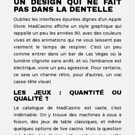
UN DESIGN QUI NE FAIT
PAS DANS LA DENTELLE
Oubliez les interfaces épurées dignes d’un Apple
Store. MadCasino affiche un style graphique qui
rappelle un peu les années 90, avec des couleurs
vives et des animations qui ne vous laissent pas
vraiment le temps de respirer. C’est un peu
comme entrer dans un bar de Las Vegas où la
lumière clignote sans arrêt, et où l’ambiance est
électrique, voire un peu agressive. Pour certains,
ce sera un charme rétro, pour d’autres, un vrai
casse-tête visuel.
LES JEUX : QUANTITÉ OU
QUALITÉ ?
Le catalogue de MadCasino est vaste, c’est
indéniable. On y trouve des machines à sous à
foison, des jeux de table classiques, et même
quelques options de live casino. Mais la question