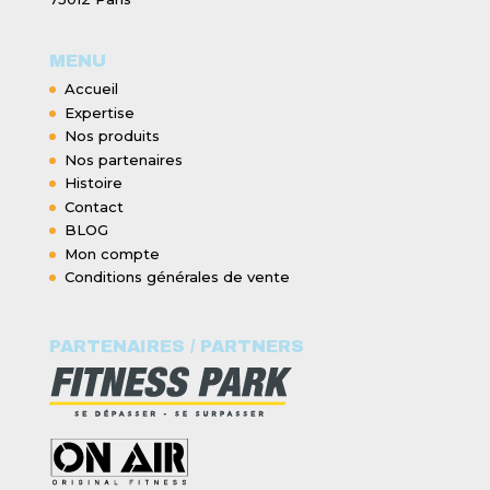
MENU
Accueil
Expertise
Nos produits
Nos partenaires
Histoire
Contact
BLOG
Mon compte
Conditions générales de vente
PARTENAIRES / PARTNERS