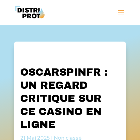
OSCARSPINFR :
UN REGARD
CRITIQUE SUR
CE CASINO EN
LIGNE
21 Mai 2025
|
Non classé