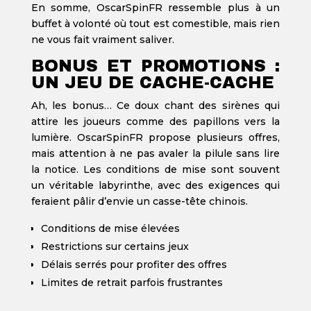
En somme, OscarSpinFR ressemble plus à un
buffet à volonté où tout est comestible, mais rien
ne vous fait vraiment saliver.
BONUS ET PROMOTIONS :
UN JEU DE CACHE-CACHE
Ah, les bonus… Ce doux chant des sirènes qui
attire les joueurs comme des papillons vers la
lumière. OscarSpinFR propose plusieurs offres,
mais attention à ne pas avaler la pilule sans lire
la notice. Les conditions de mise sont souvent
un véritable labyrinthe, avec des exigences qui
feraient pâlir d’envie un casse-tête chinois.
Conditions de mise élevées
Restrictions sur certains jeux
Délais serrés pour profiter des offres
Limites de retrait parfois frustrantes