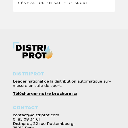
GÉNÉRATION EN SALLE DE SPORT
DISTRIPROT
Leader national de la distribution automatique sur-
mesure en salle de sport.
Télécharger notre brochure ici
CONTACT
contact@distriprot.com
01 85 08 34 61
Distriprot, 22 rue Rottembourg,
75012 Paris