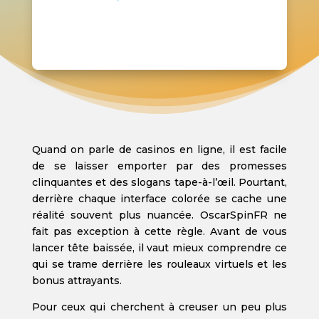
Quand on parle de casinos en ligne, il est facile
de se laisser emporter par des promesses
clinquantes et des slogans tape-à-l’œil. Pourtant,
derrière chaque interface colorée se cache une
réalité souvent plus nuancée. OscarSpinFR ne
fait pas exception à cette règle. Avant de vous
lancer tête baissée, il vaut mieux comprendre ce
qui se trame derrière les rouleaux virtuels et les
bonus attrayants.
Pour ceux qui cherchent à creuser un peu plus