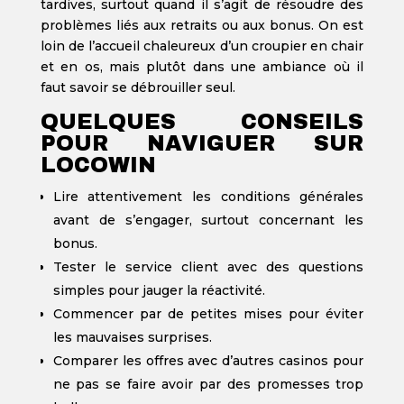
tardives, surtout quand il s’agit de résoudre des
problèmes liés aux retraits ou aux bonus. On est
loin de l’accueil chaleureux d’un croupier en chair
et en os, mais plutôt dans une ambiance où il
faut savoir se débrouiller seul.
QUELQUES CONSEILS
POUR NAVIGUER SUR
LOCOWIN
Lire attentivement les conditions générales
avant de s’engager, surtout concernant les
bonus.
Tester le service client avec des questions
simples pour jauger la réactivité.
Commencer par de petites mises pour éviter
les mauvaises surprises.
Comparer les offres avec d’autres casinos pour
ne pas se faire avoir par des promesses trop