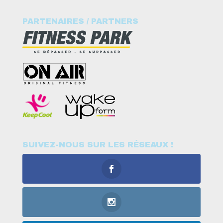
PARTENAIRES / PARTNERS
SUIVEZ-NOUS SUR LES RÉSEAUX !