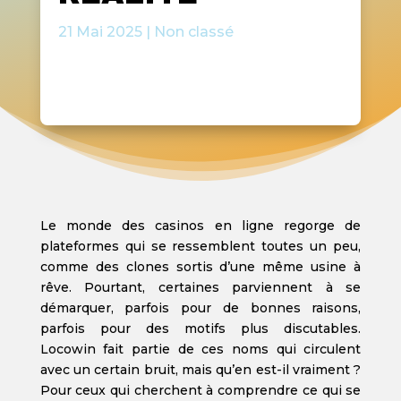
21 Mai 2025
|
Non classé
Le monde des casinos en ligne regorge de
plateformes qui se ressemblent toutes un peu,
comme des clones sortis d’une même usine à
rêve. Pourtant, certaines parviennent à se
démarquer, parfois pour de bonnes raisons,
parfois pour des motifs plus discutables.
Locowin fait partie de ces noms qui circulent
avec un certain bruit, mais qu’en est-il vraiment ?
Pour ceux qui cherchent à comprendre ce qui se