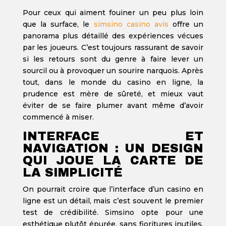
Pour ceux qui aiment fouiner un peu plus loin
que la surface, le
simsino casino avis
offre un
panorama plus détaillé des expériences vécues
par les joueurs. C’est toujours rassurant de savoir
si les retours sont du genre à faire lever un
sourcil ou à provoquer un sourire narquois. Après
tout, dans le monde du casino en ligne, la
prudence est mère de sûreté, et mieux vaut
éviter de se faire plumer avant même d’avoir
commencé à miser.
INTERFACE ET
NAVIGATION : UN DESIGN
QUI JOUE LA CARTE DE
LA SIMPLICITÉ
On pourrait croire que l’interface d’un casino en
ligne est un détail, mais c’est souvent le premier
test de crédibilité. Simsino opte pour une
esthétique plutôt épurée, sans fioritures inutiles,