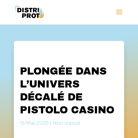
PLONGÉE DANS
L’UNIVERS
DÉCALÉ DE
PISTOLO CASINO
15 Mai 2025
|
Non classé