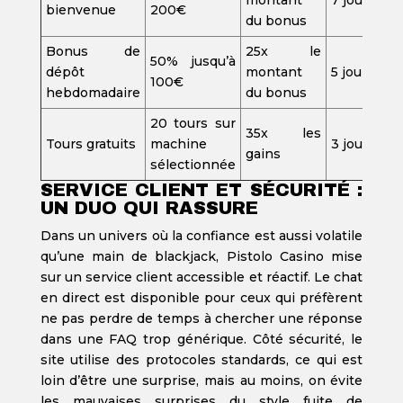
montant
7 jours
bienvenue
200€
du bonus
Bonus de
25x le
50% jusqu’à
dépôt
montant
5 jours
100€
hebdomadaire
du bonus
20 tours sur
35x les
Tours gratuits
machine
3 jours
gains
sélectionnée
SERVICE CLIENT ET SÉCURITÉ :
UN DUO QUI RASSURE
Dans un univers où la confiance est aussi volatile
qu’une main de blackjack, Pistolo Casino mise
sur un service client accessible et réactif. Le chat
en direct est disponible pour ceux qui préfèrent
ne pas perdre de temps à chercher une réponse
dans une FAQ trop générique. Côté sécurité, le
site utilise des protocoles standards, ce qui est
loin d’être une surprise, mais au moins, on évite
les mauvaises surprises du style fuite de