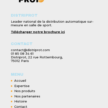
DISTRIPROT
Leader national de la distribution automatique sur-
mesure en salle de sport.
Télécharger notre brochure ici
CONTACT
contact@distriprot.com
01 85 08 34 61
Distriprot, 22 rue Rottembourg,
75012 Paris
MENU
Accueil
Expertise
Nos produits
Nos partenaires
Histoire
Contact