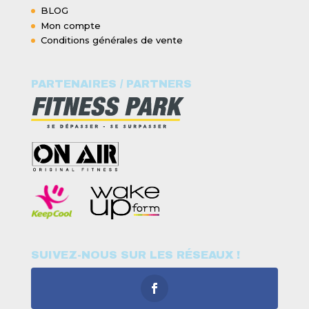
BLOG
Mon compte
Conditions générales de vente
PARTENAIRES / PARTNERS
SUIVEZ-NOUS SUR LES RÉSEAUX !