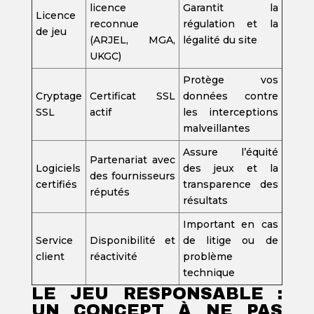
licence
Garantit la
Licence
reconnue
régulation et la
de jeu
(ARJEL, MGA,
légalité du site
UKGC)
Protège vos
Cryptage
Certificat SSL
données contre
SSL
actif
les interceptions
malveillantes
Assure l’équité
Partenariat avec
Logiciels
des jeux et la
des fournisseurs
certifiés
transparence des
réputés
résultats
Important en cas
Service
Disponibilité et
de litige ou de
client
réactivité
problème
technique
LE JEU RESPONSABLE :
UN CONCEPT À NE PAS