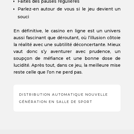
Faites des pauses régulières
Parlez-en autour de vous si le jeu devient un
souci
En définitive, le casino en ligne est un univers
aussi fascinant que déroutant, où l’illusion côtoie
la réalité avec une subtilité déconcertante. Mieux
vaut donc s’y aventurer avec prudence, un
soupçon de méfiance et une bonne dose de
lucidité. Après tout, dans ce jeu, la meilleure mise
reste celle que l’on ne perd pas.
DISTRIBUTION AUTOMATIQUE NOUVELLE
GÉNÉRATION EN SALLE DE SPORT