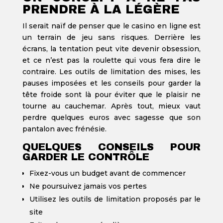
PRENDRE À LA LÉGÈRE
Il serait naïf de penser que le casino en ligne est
un terrain de jeu sans risques. Derrière les
écrans, la tentation peut vite devenir obsession,
et ce n’est pas la roulette qui vous fera dire le
contraire. Les outils de limitation des mises, les
pauses imposées et les conseils pour garder la
tête froide sont là pour éviter que le plaisir ne
tourne au cauchemar. Après tout, mieux vaut
perdre quelques euros avec sagesse que son
pantalon avec frénésie.
QUELQUES CONSEILS POUR
GARDER LE CONTRÔLE
Fixez-vous un budget avant de commencer
Ne poursuivez jamais vos pertes
Utilisez les outils de limitation proposés par le
site