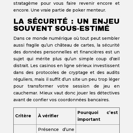
stratagème pour vous faire revenir encore et
encore. Une vraie partie de poker menteur.
LA SÉCURITÉ : UN ENJEU
SOUVENT SOUS-ESTIMÉ
Dans ce monde numérique où tout peut sembler
aussi fragile qu’un château de cartes, la sécurité
des données personnelles et financières est un
sujet qui mérite plus qu’un simple coup d’œil
distrait. Les casinos en ligne sérieux investissent
dans des protocoles de cryptage et des audits
réguliers, mais il suffit d’un site un peu trop léger
pour transformer votre session de jeu en
cauchemar. Mieux vaut donc jouer les détectives
avant de confier vos coordonnées bancaires.
Pourquoi c’est
Critère
À vérifier
important
Présence d’une