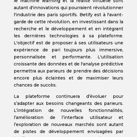
le machine learning et la réalité virtuelle sont
autant d'innovations qui pourraient révolutionner
l'industrie des paris sportifs. Betify est à l'avant-
garde de cette révolution, en investissant dans la
recherche et le développement et en intégrant
les dernières technologies à sa plateforme.
L'objectif est de proposer à ses utilisateurs une
expérience de pari toujours plus immersive,
personnalisée et performante. L'utilisation
croissante des données et de l'analyse prédictive
permettra aux parieurs de prendre des décisions
encore plus éclairées et de maximiser leurs
chances de succès.
La plateforme continuera d’évoluer pour
s’adapter aux besoins changeants des parieurs.
L’intégration de nouvelles fonctionnalités,
l’amélioration de l’interface utilisateur et
l’exploration de nouveaux marchés sont autant
de pistes de développement envisagées par