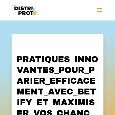
PRATIQUES_INNO
VANTES_POUR_P
ARIER_EFFICACE
MENT_AVEC_BET
IFY_ET_MAXIMIS
ER_VOS_CHANC