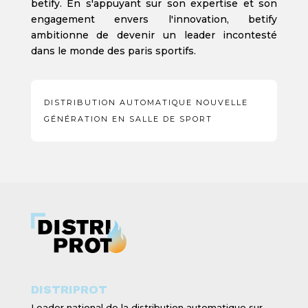
betify. En s'appuyant sur son expertise et son
engagement envers l'innovation, betify
ambitionne de devenir un leader incontesté
dans le monde des paris sportifs.
DISTRIBUTION AUTOMATIQUE NOUVELLE
GÉNÉRATION EN SALLE DE SPORT
DISTRIPROT
Leader national de la distribution automatique sur-