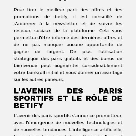
Pour tirer le meilleur parti des offres et des
promotions de betify, il est conseillé de
s'abonner à la newsletter et de suivre les
réseaux sociaux de la plateforme. Cela vous
permettra d'être informé des dernières offres et
de ne pas manquer aucune opportunité de
gagner de l'argent. De plus, l'utilisation
stratégique des paris gratuits et des bonus de
bienvenue peut augmenter considérablement
votre bankroll initial et vous donner un avantage
sur les autres parieurs.
L’AVENIR DES PARIS
SPORTIFS ET LE RÔLE DE
BETIFY
L'avenir des paris sportifs s'annonce prometteur,
avec l'émergence de nouvelles technologies et
de nouvelles tendances. L'intelligence artificielle,