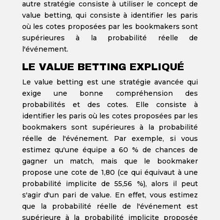
autre stratégie consiste à utiliser le concept de
value betting, qui consiste à identifier les paris
où les cotes proposées par les bookmakers sont
supérieures à la probabilité réelle de
l'événement.
LE VALUE BETTING EXPLIQUÉ
Le value betting est une stratégie avancée qui
exige une bonne compréhension des
probabilités et des cotes. Elle consiste à
identifier les paris où les cotes proposées par les
bookmakers sont supérieures à la probabilité
réelle de l'événement. Par exemple, si vous
estimez qu'une équipe a 60 % de chances de
gagner un match, mais que le bookmaker
propose une cote de 1,80 (ce qui équivaut à une
probabilité implicite de 55,56 %), alors il peut
s'agir d'un pari de value. En effet, vous estimez
que la probabilité réelle de l'événement est
supérieure à la probabilité implicite proposée